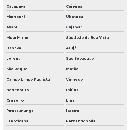
Caçapava
Caieiras
Mairiporã
Ubatuba
Avaré
Cajamar
Mogi Mirim
São João da Boa Vista
Itapeva
Arujá
Lorena
São Sebastião
São Roque
Matão
Campo Limpo Paulista
Vinhedo
Bebedouro
Ibiúna
Cruzeiro
Lins
Pirassununga
Itapira
Jaboticabal
Fernandópolis