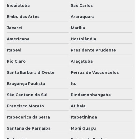
Indaiatuba
São Carlos
Embu das Artes
Araraquara
Jacareí
Marília
Americana
Hortolândia
Itapevi
Presidente Prudente
Rio Claro
Araçatuba
Santa Bárbara d'Oeste
Ferraz de Vasconcelos
Bragança Paulista
Itu
São Caetano do Sul
Pindamonhangaba
Francisco Morato
Atibaia
Itapecerica da Serra
Itapetininga
Santana de Parnaíba
Mogi Guaçu