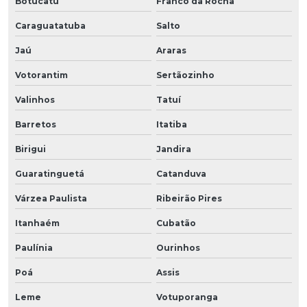
Botucatu
Franco da Rocha
Caraguatatuba
Salto
Jaú
Araras
Votorantim
Sertãozinho
Valinhos
Tatuí
Barretos
Itatiba
Birigui
Jandira
Guaratinguetá
Catanduva
Várzea Paulista
Ribeirão Pires
Itanhaém
Cubatão
Paulínia
Ourinhos
Poá
Assis
Leme
Votuporanga