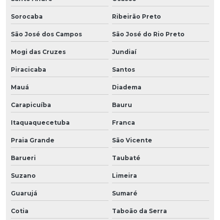
Sorocaba
Ribeirão Preto
São José dos Campos
São José do Rio Preto
Mogi das Cruzes
Jundiaí
Piracicaba
Santos
Mauá
Diadema
Carapicuíba
Bauru
Itaquaquecetuba
Franca
Praia Grande
São Vicente
Barueri
Taubaté
Suzano
Limeira
Guarujá
Sumaré
Cotia
Taboão da Serra