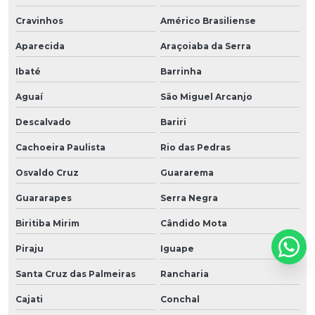
Cravinhos
Américo Brasiliense
Aparecida
Araçoiaba da Serra
Ibaté
Barrinha
Aguaí
São Miguel Arcanjo
Descalvado
Bariri
Cachoeira Paulista
Rio das Pedras
Osvaldo Cruz
Guararema
Guararapes
Serra Negra
Biritiba Mirim
Cândido Mota
Piraju
Iguape
Santa Cruz das Palmeiras
Rancharia
Cajati
Conchal