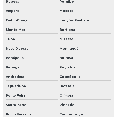
Itupeva
Peruíbe
Amparo
Mococa
Embu-Guaçu
Lençóis Paulista
Monte Mor
Bertioga
Tupã
Mirassol
Nova Odessa
Mongaguá
Penápolis
Boituva
Ibitinga
Registro
Andradina
Cosmópolis
Jaguariúna
Batatais
Porto Feliz
Olímpia
Santa Isabel
Piedade
Porto Ferreira
Taquaritinga