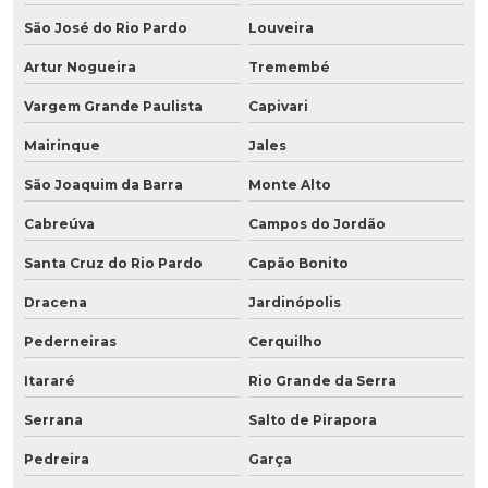
São José do Rio Pardo
Louveira
Artur Nogueira
Tremembé
Vargem Grande Paulista
Capivari
Mairinque
Jales
São Joaquim da Barra
Monte Alto
Cabreúva
Campos do Jordão
Santa Cruz do Rio Pardo
Capão Bonito
Dracena
Jardinópolis
Pederneiras
Cerquilho
Itararé
Rio Grande da Serra
Serrana
Salto de Pirapora
Pedreira
Garça