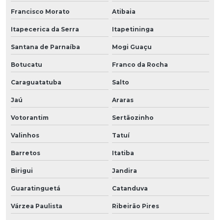
Francisco Morato
Atibaia
Itapecerica da Serra
Itapetininga
Santana de Parnaíba
Mogi Guaçu
Botucatu
Franco da Rocha
Caraguatatuba
Salto
Jaú
Araras
Votorantim
Sertãozinho
Valinhos
Tatuí
Barretos
Itatiba
Birigui
Jandira
Guaratinguetá
Catanduva
Várzea Paulista
Ribeirão Pires