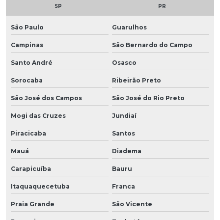
SP
PR
São Paulo
Guarulhos
Campinas
São Bernardo do Campo
Santo André
Osasco
Sorocaba
Ribeirão Preto
São José dos Campos
São José do Rio Preto
Mogi das Cruzes
Jundiaí
Piracicaba
Santos
Mauá
Diadema
Carapicuíba
Bauru
Itaquaquecetuba
Franca
Praia Grande
São Vicente