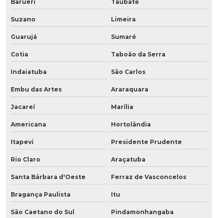
Barueri
Taubaté
Suzano
Limeira
Guarujá
Sumaré
Cotia
Taboão da Serra
Indaiatuba
São Carlos
Embu das Artes
Araraquara
Jacareí
Marília
Americana
Hortolândia
Itapevi
Presidente Prudente
Rio Claro
Araçatuba
Santa Bárbara d'Oeste
Ferraz de Vasconcelos
Bragança Paulista
Itu
São Caetano do Sul
Pindamonhangaba