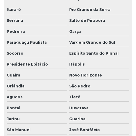
Itararé
Rio Grande da Serra
Serrana
Salto de Pirapora
Pedreira
Garça
Paraguaçu Paulista
Vargem Grande do Sul
Socorro
Espírito Santo do Pinhal
Presidente Epitácio
Itápolis
Guaíra
Novo Horizonte
Orlândia
São Pedro
Agudos
Tietê
Pontal
Ituverava
Jarinu
Guariba
São Manuel
José Bonifácio