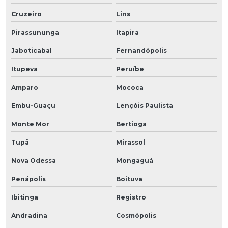
Cruzeiro
Lins
Pirassununga
Itapira
Jaboticabal
Fernandópolis
Itupeva
Peruíbe
Amparo
Mococa
Embu-Guaçu
Lençóis Paulista
Monte Mor
Bertioga
Tupã
Mirassol
Nova Odessa
Mongaguá
Penápolis
Boituva
Ibitinga
Registro
Andradina
Cosmópolis