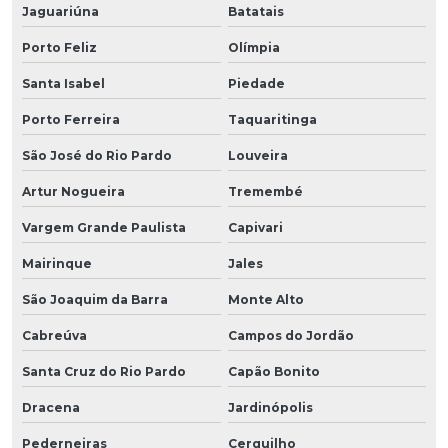
Jaguariúna
Batatais
Porto Feliz
Olímpia
Santa Isabel
Piedade
Porto Ferreira
Taquaritinga
São José do Rio Pardo
Louveira
Artur Nogueira
Tremembé
Vargem Grande Paulista
Capivari
Mairinque
Jales
São Joaquim da Barra
Monte Alto
Cabreúva
Campos do Jordão
Santa Cruz do Rio Pardo
Capão Bonito
Dracena
Jardinópolis
Pederneiras
Cerquilho