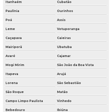
Itanhaém
Cubatão
Paulínia
Ourinhos
Poá
Assis
Leme
Votuporanga
Caçapava
Caieiras
Mairiporã
Ubatuba
Avaré
Cajamar
Mogi Mirim
São João da Boa Vista
Itapeva
Arujá
Lorena
São Sebastião
São Roque
Matão
Campo Limpo Paulista
Vinhedo
Bebedouro
Ibiúna