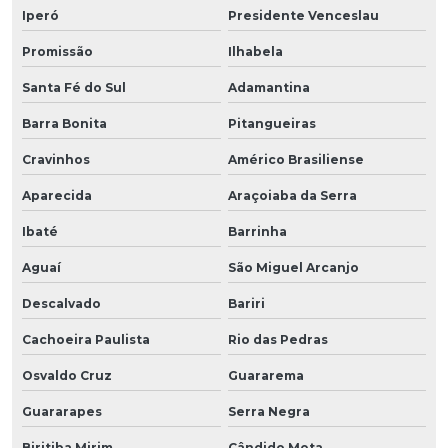
Iperó
Presidente Venceslau
Promissão
Ilhabela
Santa Fé do Sul
Adamantina
Barra Bonita
Pitangueiras
Cravinhos
Américo Brasiliense
Aparecida
Araçoiaba da Serra
Ibaté
Barrinha
Aguaí
São Miguel Arcanjo
Descalvado
Bariri
Cachoeira Paulista
Rio das Pedras
Osvaldo Cruz
Guararema
Guararapes
Serra Negra
Biritiba Mirim
Cândido Mota