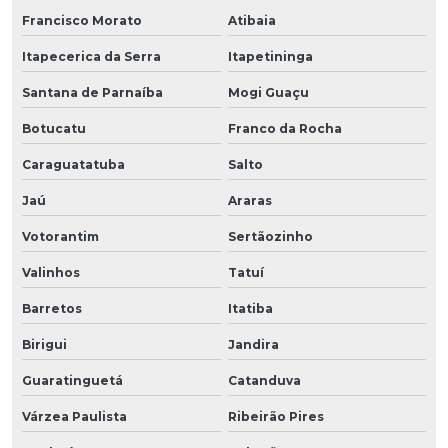
Francisco Morato
Atibaia
Itapecerica da Serra
Itapetininga
Santana de Parnaíba
Mogi Guaçu
Botucatu
Franco da Rocha
Caraguatatuba
Salto
Jaú
Araras
Votorantim
Sertãozinho
Valinhos
Tatuí
Barretos
Itatiba
Birigui
Jandira
Guaratinguetá
Catanduva
Várzea Paulista
Ribeirão Pires