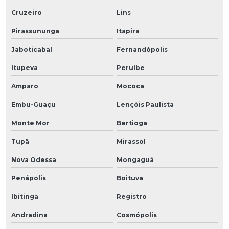
Cruzeiro
Lins
Pirassununga
Itapira
Jaboticabal
Fernandópolis
Itupeva
Peruíbe
Amparo
Mococa
Embu-Guaçu
Lençóis Paulista
Monte Mor
Bertioga
Tupã
Mirassol
Nova Odessa
Mongaguá
Penápolis
Boituva
Ibitinga
Registro
Andradina
Cosmópolis