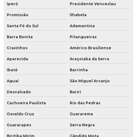
Iperó
Presidente Venceslau
Promissão
Ilhabela
Santa Fé do Sul
Adamantina
Barra Bonita
Pitangueiras
Cravinhos
Américo Brasiliense
Aparecida
Araçoiaba da Serra
Ibaté
Barrinha
Aguaí
São Miguel Arcanjo
Descalvado
Bariri
Cachoeira Paulista
Rio das Pedras
Osvaldo Cruz
Guararema
Guararapes
Serra Negra
Biritiba Mirim
Cândido Mota