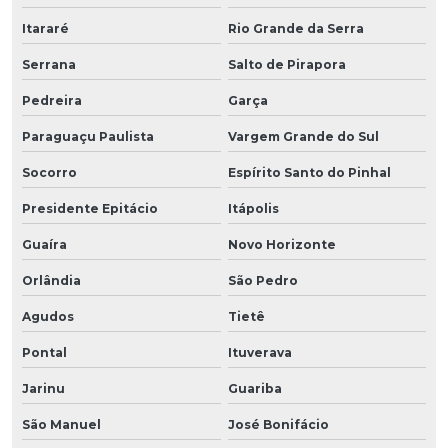
Itararé
Rio Grande da Serra
Serrana
Salto de Pirapora
Pedreira
Garça
Paraguaçu Paulista
Vargem Grande do Sul
Socorro
Espírito Santo do Pinhal
Presidente Epitácio
Itápolis
Guaíra
Novo Horizonte
Orlândia
São Pedro
Agudos
Tietê
Pontal
Ituverava
Jarinu
Guariba
São Manuel
José Bonifácio