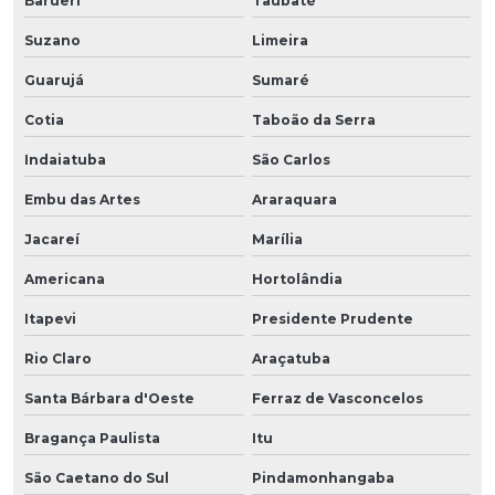
Barueri
Taubaté
Suzano
Limeira
Guarujá
Sumaré
Cotia
Taboão da Serra
Indaiatuba
São Carlos
Embu das Artes
Araraquara
Jacareí
Marília
Americana
Hortolândia
Itapevi
Presidente Prudente
Rio Claro
Araçatuba
Santa Bárbara d'Oeste
Ferraz de Vasconcelos
Bragança Paulista
Itu
São Caetano do Sul
Pindamonhangaba