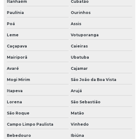
Itanhaém
Cubatão
Paulínia
Ourinhos
Poá
Assis
Leme
Votuporanga
Caçapava
Caieiras
Mairiporã
Ubatuba
Avaré
Cajamar
Mogi Mirim
São João da Boa Vista
Itapeva
Arujá
Lorena
São Sebastião
São Roque
Matão
Campo Limpo Paulista
Vinhedo
Bebedouro
Ibiúna