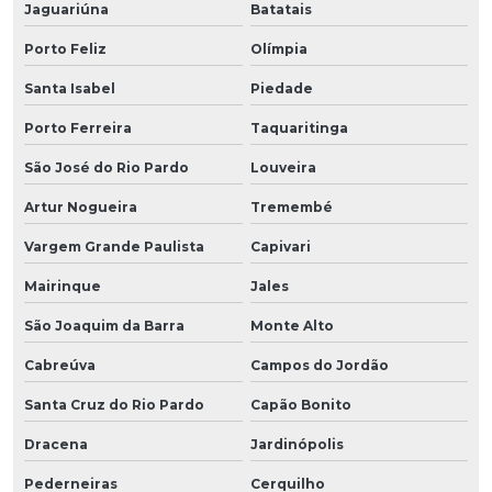
Jaguariúna
Batatais
Porto Feliz
Olímpia
Santa Isabel
Piedade
Porto Ferreira
Taquaritinga
São José do Rio Pardo
Louveira
Artur Nogueira
Tremembé
Vargem Grande Paulista
Capivari
Mairinque
Jales
São Joaquim da Barra
Monte Alto
Cabreúva
Campos do Jordão
Santa Cruz do Rio Pardo
Capão Bonito
Dracena
Jardinópolis
Pederneiras
Cerquilho