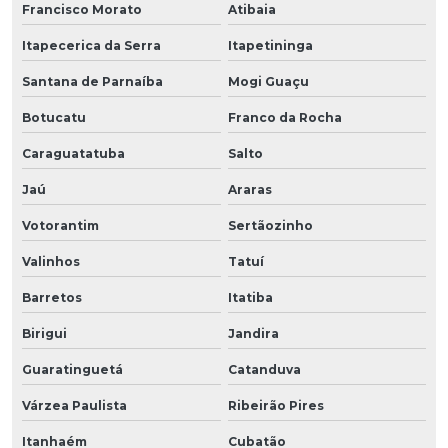
Francisco Morato
Atibaia
Itapecerica da Serra
Itapetininga
Santana de Parnaíba
Mogi Guaçu
Botucatu
Franco da Rocha
Caraguatatuba
Salto
Jaú
Araras
Votorantim
Sertãozinho
Valinhos
Tatuí
Barretos
Itatiba
Birigui
Jandira
Guaratinguetá
Catanduva
Várzea Paulista
Ribeirão Pires
Itanhaém
Cubatão