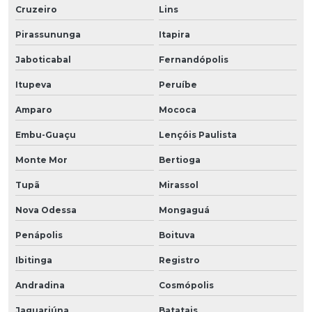
Cruzeiro
Lins
Pirassununga
Itapira
Jaboticabal
Fernandópolis
Itupeva
Peruíbe
Amparo
Mococa
Embu-Guaçu
Lençóis Paulista
Monte Mor
Bertioga
Tupã
Mirassol
Nova Odessa
Mongaguá
Penápolis
Boituva
Ibitinga
Registro
Andradina
Cosmópolis
Jaguariúna
Batatais