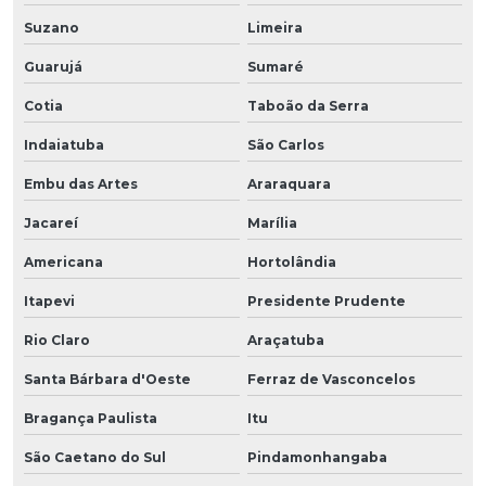
Suzano
Limeira
Guarujá
Sumaré
Cotia
Taboão da Serra
Indaiatuba
São Carlos
Embu das Artes
Araraquara
Jacareí
Marília
Americana
Hortolândia
Itapevi
Presidente Prudente
Rio Claro
Araçatuba
Santa Bárbara d'Oeste
Ferraz de Vasconcelos
Bragança Paulista
Itu
São Caetano do Sul
Pindamonhangaba