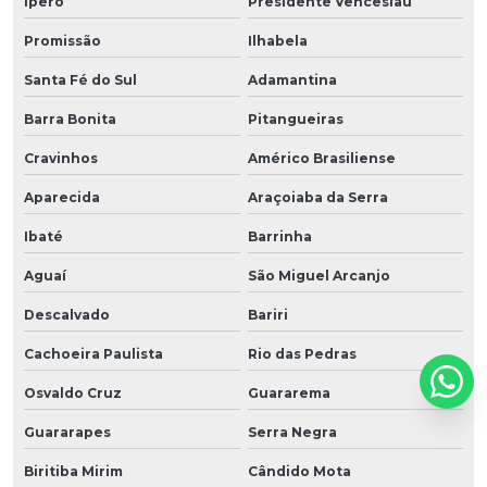
Iperó
Presidente Venceslau
Promissão
Ilhabela
Santa Fé do Sul
Adamantina
Barra Bonita
Pitangueiras
Cravinhos
Américo Brasiliense
Aparecida
Araçoiaba da Serra
Ibaté
Barrinha
Aguaí
São Miguel Arcanjo
Descalvado
Bariri
Cachoeira Paulista
Rio das Pedras
Osvaldo Cruz
Guararema
Guararapes
Serra Negra
Biritiba Mirim
Cândido Mota