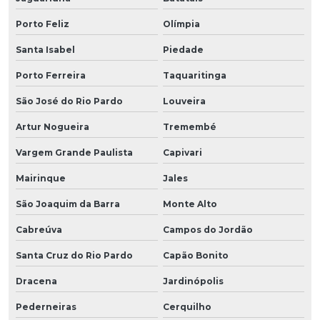
Porto Feliz
Olímpia
Santa Isabel
Piedade
Porto Ferreira
Taquaritinga
São José do Rio Pardo
Louveira
Artur Nogueira
Tremembé
Vargem Grande Paulista
Capivari
Mairinque
Jales
São Joaquim da Barra
Monte Alto
Cabreúva
Campos do Jordão
Santa Cruz do Rio Pardo
Capão Bonito
Dracena
Jardinópolis
Pederneiras
Cerquilho