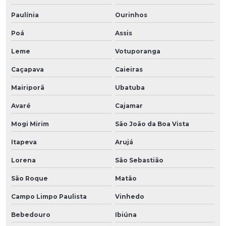
Paulínia
Ourinhos
Poá
Assis
Leme
Votuporanga
Caçapava
Caieiras
Mairiporã
Ubatuba
Avaré
Cajamar
Mogi Mirim
São João da Boa Vista
Itapeva
Arujá
Lorena
São Sebastião
São Roque
Matão
Campo Limpo Paulista
Vinhedo
Bebedouro
Ibiúna