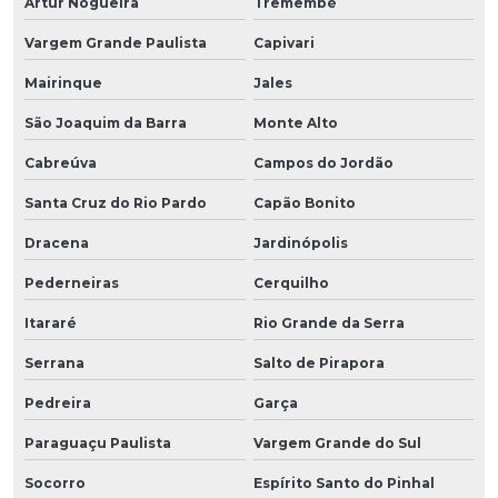
Artur Nogueira
Tremembé
Vargem Grande Paulista
Capivari
Mairinque
Jales
São Joaquim da Barra
Monte Alto
Cabreúva
Campos do Jordão
Santa Cruz do Rio Pardo
Capão Bonito
Dracena
Jardinópolis
Pederneiras
Cerquilho
Itararé
Rio Grande da Serra
Serrana
Salto de Pirapora
Pedreira
Garça
Paraguaçu Paulista
Vargem Grande do Sul
Socorro
Espírito Santo do Pinhal