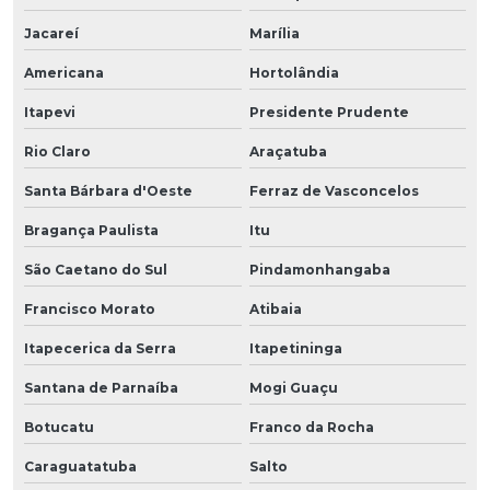
Jacareí
Marília
Americana
Hortolândia
Itapevi
Presidente Prudente
Rio Claro
Araçatuba
Santa Bárbara d'Oeste
Ferraz de Vasconcelos
Bragança Paulista
Itu
São Caetano do Sul
Pindamonhangaba
Francisco Morato
Atibaia
Itapecerica da Serra
Itapetininga
Santana de Parnaíba
Mogi Guaçu
Botucatu
Franco da Rocha
Caraguatatuba
Salto