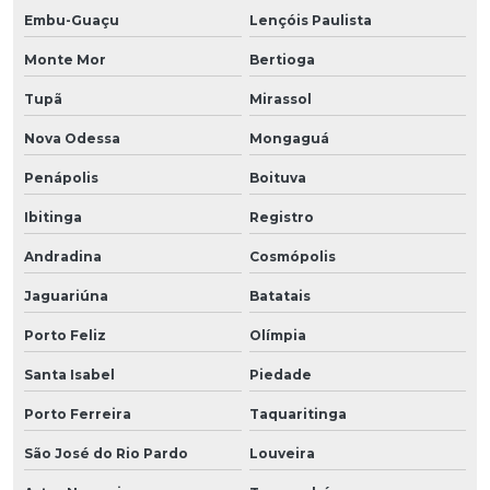
Embu-Guaçu
Lençóis Paulista
Monte Mor
Bertioga
Tupã
Mirassol
Nova Odessa
Mongaguá
Penápolis
Boituva
Ibitinga
Registro
Andradina
Cosmópolis
Jaguariúna
Batatais
Porto Feliz
Olímpia
Santa Isabel
Piedade
Porto Ferreira
Taquaritinga
São José do Rio Pardo
Louveira