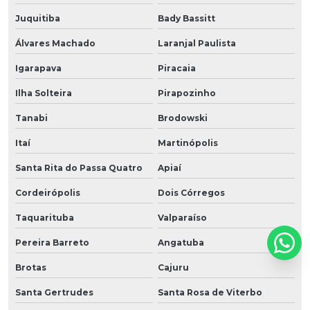
Juquitiba
Bady Bassitt
Álvares Machado
Laranjal Paulista
Igarapava
Piracaia
Ilha Solteira
Pirapozinho
Tanabi
Brodowski
Itaí
Martinópolis
Santa Rita do Passa Quatro
Apiaí
Cordeirópolis
Dois Córregos
Taquarituba
Valparaíso
Pereira Barreto
Angatuba
Brotas
Cajuru
Santa Gertrudes
Santa Rosa de Viterbo