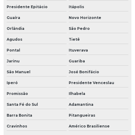
Presidente Epitácio
Itápolis
Guaíra
Novo Horizonte
Orlândia
São Pedro
Agudos
Tietê
Pontal
Ituverava
Jarinu
Guariba
São Manuel
José Bonifácio
Iperó
Presidente Venceslau
Promissão
Ilhabela
Santa Fé do Sul
Adamantina
Barra Bonita
Pitangueiras
Cravinhos
Américo Brasiliense