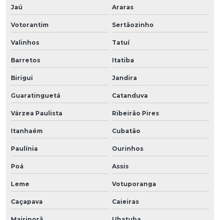
Jaú
Araras
Votorantim
Sertãozinho
Valinhos
Tatuí
Barretos
Itatiba
Birigui
Jandira
Guaratinguetá
Catanduva
Várzea Paulista
Ribeirão Pires
Itanhaém
Cubatão
Paulínia
Ourinhos
Poá
Assis
Leme
Votuporanga
Caçapava
Caieiras
Mairiporã
Ubatuba