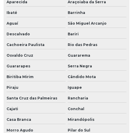
Aparecida
Araçoiaba da Serra
Ibaté
Barrinha
Aguaí
São Miguel Arcanjo
Descalvado
Bariri
Cachoeira Paulista
Rio das Pedras
Osvaldo Cruz
Guararema
Guararapes
Serra Negra
Biritiba Mirim
Cândido Mota
Piraju
Iguape
Santa Cruz das Palmeiras
Rancharia
Cajati
Conchal
Casa Branca
Mirandópolis
Morro Agudo
Pilar do Sul