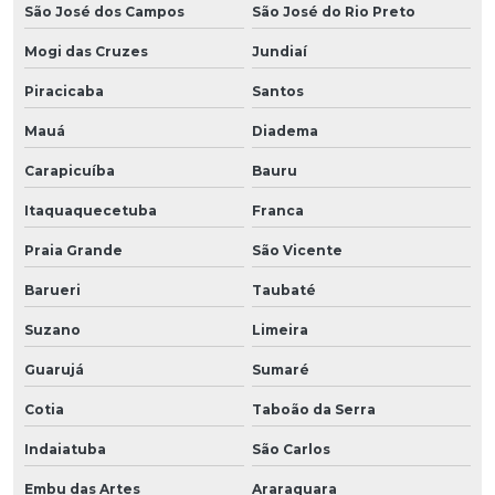
São José dos Campos
São José do Rio Preto
Mogi das Cruzes
Jundiaí
Piracicaba
Santos
Mauá
Diadema
Carapicuíba
Bauru
Itaquaquecetuba
Franca
Praia Grande
São Vicente
Barueri
Taubaté
Suzano
Limeira
Guarujá
Sumaré
Cotia
Taboão da Serra
Indaiatuba
São Carlos
Embu das Artes
Araraquara