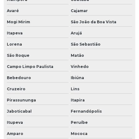
Avaré
Cajamar
Mogi Mirim
São João da Boa Vista
Itapeva
Arujá
Lorena
São Sebastião
São Roque
Matão
Campo Limpo Paulista
Vinhedo
Bebedouro
Ibiúna
Cruzeiro
Lins
Pirassununga
Itapira
Jaboticabal
Fernandópolis
Itupeva
Peruíbe
Amparo
Mococa