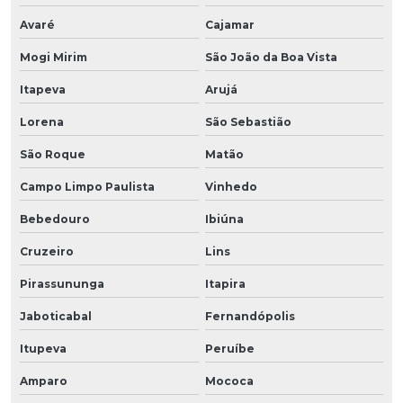
Avaré
Cajamar
Mogi Mirim
São João da Boa Vista
Itapeva
Arujá
Lorena
São Sebastião
São Roque
Matão
Campo Limpo Paulista
Vinhedo
Bebedouro
Ibiúna
Cruzeiro
Lins
Pirassununga
Itapira
Jaboticabal
Fernandópolis
Itupeva
Peruíbe
Amparo
Mococa