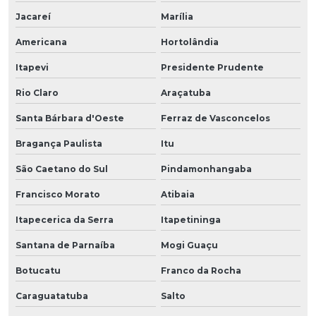
Jacareí
Marília
Americana
Hortolândia
Itapevi
Presidente Prudente
Rio Claro
Araçatuba
Santa Bárbara d'Oeste
Ferraz de Vasconcelos
Bragança Paulista
Itu
São Caetano do Sul
Pindamonhangaba
Francisco Morato
Atibaia
Itapecerica da Serra
Itapetininga
Santana de Parnaíba
Mogi Guaçu
Botucatu
Franco da Rocha
Caraguatatuba
Salto