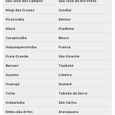
São José dos Campos
São José do Rio Preto
Mogi das Cruzes
Jundiaí
Piracicaba
Santos
Mauá
Diadema
Carapicuíba
Bauru
Itaquaquecetuba
Franca
Praia Grande
São Vicente
Barueri
Taubaté
Suzano
Limeira
Guarujá
Sumaré
Cotia
Taboão da Serra
Indaiatuba
São Carlos
Embu das Artes
Araraquara