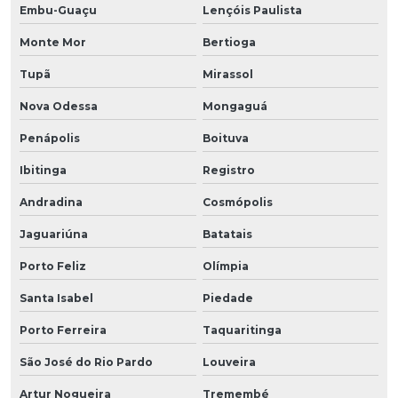
Embu-Guaçu
Lençóis Paulista
Monte Mor
Bertioga
Tupã
Mirassol
Nova Odessa
Mongaguá
Penápolis
Boituva
Ibitinga
Registro
Andradina
Cosmópolis
Jaguariúna
Batatais
Porto Feliz
Olímpia
Santa Isabel
Piedade
Porto Ferreira
Taquaritinga
São José do Rio Pardo
Louveira
Artur Nogueira
Tremembé