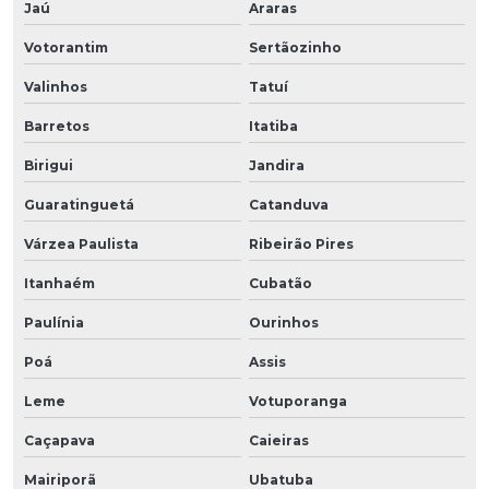
Jaú
Araras
Votorantim
Sertãozinho
Valinhos
Tatuí
Barretos
Itatiba
Birigui
Jandira
Guaratinguetá
Catanduva
Várzea Paulista
Ribeirão Pires
Itanhaém
Cubatão
Paulínia
Ourinhos
Poá
Assis
Leme
Votuporanga
Caçapava
Caieiras
Mairiporã
Ubatuba