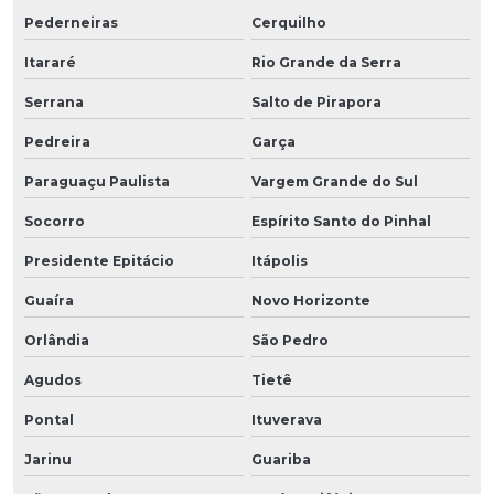
Pederneiras
Cerquilho
Itararé
Rio Grande da Serra
Serrana
Salto de Pirapora
Pedreira
Garça
Paraguaçu Paulista
Vargem Grande do Sul
Socorro
Espírito Santo do Pinhal
Presidente Epitácio
Itápolis
Guaíra
Novo Horizonte
Orlândia
São Pedro
Agudos
Tietê
Pontal
Ituverava
Jarinu
Guariba