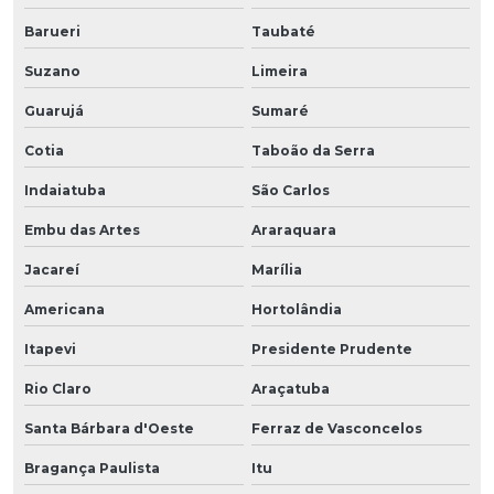
Barueri
Taubaté
Suzano
Limeira
Guarujá
Sumaré
Cotia
Taboão da Serra
Indaiatuba
São Carlos
Embu das Artes
Araraquara
Jacareí
Marília
Americana
Hortolândia
Itapevi
Presidente Prudente
Rio Claro
Araçatuba
Santa Bárbara d'Oeste
Ferraz de Vasconcelos
Bragança Paulista
Itu