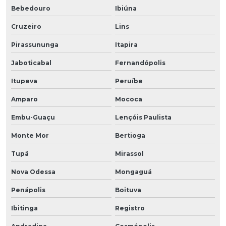
Bebedouro
Ibiúna
Cruzeiro
Lins
Pirassununga
Itapira
Jaboticabal
Fernandópolis
Itupeva
Peruíbe
Amparo
Mococa
Embu-Guaçu
Lençóis Paulista
Monte Mor
Bertioga
Tupã
Mirassol
Nova Odessa
Mongaguá
Penápolis
Boituva
Ibitinga
Registro