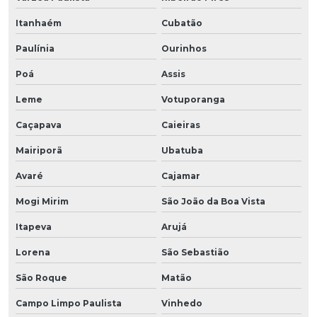
Itanhaém
Cubatão
Paulínia
Ourinhos
Poá
Assis
Leme
Votuporanga
Caçapava
Caieiras
Mairiporã
Ubatuba
Avaré
Cajamar
Mogi Mirim
São João da Boa Vista
Itapeva
Arujá
Lorena
São Sebastião
São Roque
Matão
Campo Limpo Paulista
Vinhedo