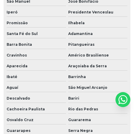
São Manuel
José Bonifácio
Iperó
Presidente Venceslau
Promissão
Ilhabela
Santa Fé do Sul
Adamantina
Barra Bonita
Pitangueiras
Cravinhos
Américo Brasiliense
Aparecida
Araçoiaba da Serra
Ibaté
Barrinha
Aguaí
São Miguel Arcanjo
Descalvado
Bariri
Cachoeira Paulista
Rio das Pedras
Osvaldo Cruz
Guararema
Guararapes
Serra Negra