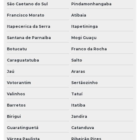
São Caetano do Sul
Pindamonhangaba
Francisco Morato
Atibaia
Itapecerica da Serra
Itapetininga
Santana de Parnaíba
Mogi Guaçu
Botucatu
Franco da Rocha
Caraguatatuba
Salto
Jaú
Araras
Votorantim
Sertãozinho
Valinhos
Tatuí
Barretos
Itatiba
Birigui
Jandira
Guaratinguetá
Catanduva
Várzea Paulista
Ribeirão Pires