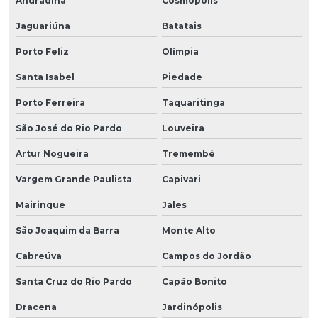
Andradina
Cosmópolis
Jaguariúna
Batatais
Porto Feliz
Olímpia
Santa Isabel
Piedade
Porto Ferreira
Taquaritinga
São José do Rio Pardo
Louveira
Artur Nogueira
Tremembé
Vargem Grande Paulista
Capivari
Mairinque
Jales
São Joaquim da Barra
Monte Alto
Cabreúva
Campos do Jordão
Santa Cruz do Rio Pardo
Capão Bonito
Dracena
Jardinópolis