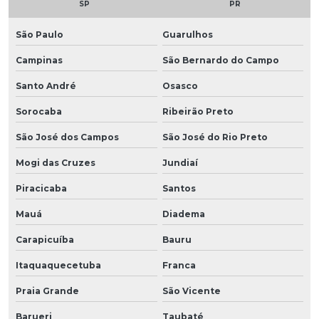
SP
PR
São Paulo
Guarulhos
Campinas
São Bernardo do Campo
Santo André
Osasco
Sorocaba
Ribeirão Preto
São José dos Campos
São José do Rio Preto
Mogi das Cruzes
Jundiaí
Piracicaba
Santos
Mauá
Diadema
Carapicuíba
Bauru
Itaquaquecetuba
Franca
Praia Grande
São Vicente
Barueri
Taubaté