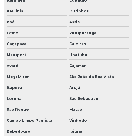
Itanhaém
Cubatão
Paulínia
Ourinhos
Poá
Assis
Leme
Votuporanga
Caçapava
Caieiras
Mairiporã
Ubatuba
Avaré
Cajamar
Mogi Mirim
São João da Boa Vista
Itapeva
Arujá
Lorena
São Sebastião
São Roque
Matão
Campo Limpo Paulista
Vinhedo
Bebedouro
Ibiúna