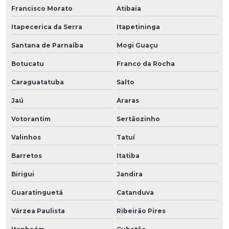
Francisco Morato
Atibaia
Itapecerica da Serra
Itapetininga
Santana de Parnaíba
Mogi Guaçu
Botucatu
Franco da Rocha
Caraguatatuba
Salto
Jaú
Araras
Votorantim
Sertãozinho
Valinhos
Tatuí
Barretos
Itatiba
Birigui
Jandira
Guaratinguetá
Catanduva
Várzea Paulista
Ribeirão Pires