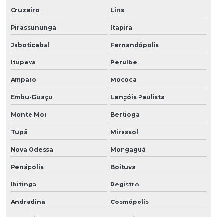
Cruzeiro
Lins
Pirassununga
Itapira
Jaboticabal
Fernandópolis
Itupeva
Peruíbe
Amparo
Mococa
Embu-Guaçu
Lençóis Paulista
Monte Mor
Bertioga
Tupã
Mirassol
Nova Odessa
Mongaguá
Penápolis
Boituva
Ibitinga
Registro
Andradina
Cosmópolis