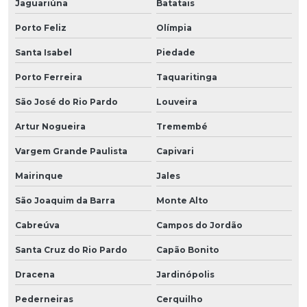
Jaguariúna
Batatais
Porto Feliz
Olímpia
Santa Isabel
Piedade
Porto Ferreira
Taquaritinga
São José do Rio Pardo
Louveira
Artur Nogueira
Tremembé
Vargem Grande Paulista
Capivari
Mairinque
Jales
São Joaquim da Barra
Monte Alto
Cabreúva
Campos do Jordão
Santa Cruz do Rio Pardo
Capão Bonito
Dracena
Jardinópolis
Pederneiras
Cerquilho