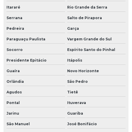
Itararé
Rio Grande da Serra
Serrana
Salto de Pirapora
Pedreira
Garça
Paraguaçu Paulista
Vargem Grande do Sul
Socorro
Espírito Santo do Pinhal
Presidente Epitácio
Itápolis
Guaíra
Novo Horizonte
Orlândia
São Pedro
Agudos
Tietê
Pontal
Ituverava
Jarinu
Guariba
São Manuel
José Bonifácio