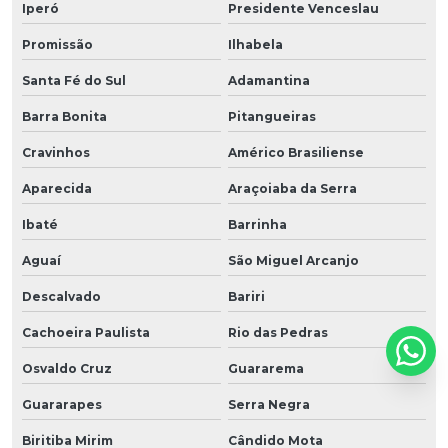
Iperó
Presidente Venceslau
Promissão
Ilhabela
Santa Fé do Sul
Adamantina
Barra Bonita
Pitangueiras
Cravinhos
Américo Brasiliense
Aparecida
Araçoiaba da Serra
Ibaté
Barrinha
Aguaí
São Miguel Arcanjo
Descalvado
Bariri
Cachoeira Paulista
Rio das Pedras
Osvaldo Cruz
Guararema
Guararapes
Serra Negra
Biritiba Mirim
Cândido Mota