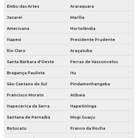
Embu das Artes
Araraquara
Jacareí
Marília
Americana
Hortolândia
Itapevi
Presidente Prudente
Rio Claro
Araçatuba
Santa Bárbara d'Oeste
Ferraz de Vasconcelos
Bragança Paulista
Itu
São Caetano do Sul
Pindamonhangaba
Francisco Morato
Atibaia
Itapecerica da Serra
Itapetininga
Santana de Parnaíba
Mogi Guaçu
Botucatu
Franco da Rocha