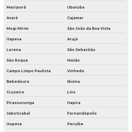
Mairiporã
Ubatuba
Avaré
Cajamar
Mogi Mirim
São João da Boa Vista
Itapeva
Arujá
Lorena
São Sebastião
São Roque
Matão
Campo Limpo Paulista
Vinhedo
Bebedouro
Ibiúna
Cruzeiro
Lins
Pirassununga
Itapira
Jaboticabal
Fernandópolis
Itupeva
Peruíbe