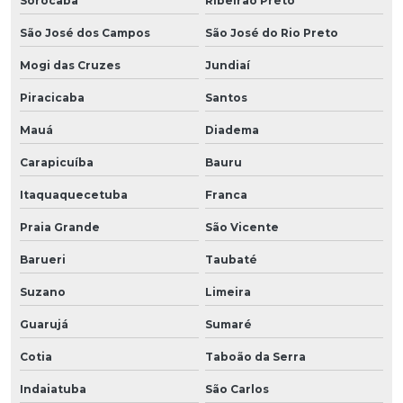
Sorocaba
Ribeirão Preto
São José dos Campos
São José do Rio Preto
Mogi das Cruzes
Jundiaí
Piracicaba
Santos
Mauá
Diadema
Carapicuíba
Bauru
Itaquaquecetuba
Franca
Praia Grande
São Vicente
Barueri
Taubaté
Suzano
Limeira
Guarujá
Sumaré
Cotia
Taboão da Serra
Indaiatuba
São Carlos