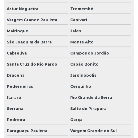
Artur Nogueira
Tremembé
Vargem Grande Paulista
Capivari
Mairinque
Jales
São Joaquim da Barra
Monte Alto
Cabreúva
Campos do Jordão
Santa Cruz do Rio Pardo
Capão Bonito
Dracena
Jardinópolis
Pederneiras
Cerquilho
Itararé
Rio Grande da Serra
Serrana
Salto de Pirapora
Pedreira
Garça
Paraguaçu Paulista
Vargem Grande do Sul