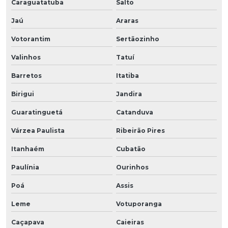
Caraguatatuba
Salto
Jaú
Araras
Votorantim
Sertãozinho
Valinhos
Tatuí
Barretos
Itatiba
Birigui
Jandira
Guaratinguetá
Catanduva
Várzea Paulista
Ribeirão Pires
Itanhaém
Cubatão
Paulínia
Ourinhos
Poá
Assis
Leme
Votuporanga
Caçapava
Caieiras