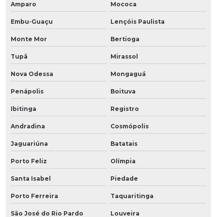
Amparo
Mococa
Embu-Guaçu
Lençóis Paulista
Monte Mor
Bertioga
Tupã
Mirassol
Nova Odessa
Mongaguá
Penápolis
Boituva
Ibitinga
Registro
Andradina
Cosmópolis
Jaguariúna
Batatais
Porto Feliz
Olímpia
Santa Isabel
Piedade
Porto Ferreira
Taquaritinga
São José do Rio Pardo
Louveira