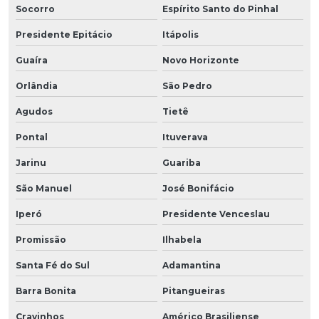
Socorro
Espírito Santo do Pinhal
Presidente Epitácio
Itápolis
Guaíra
Novo Horizonte
Orlândia
São Pedro
Agudos
Tietê
Pontal
Ituverava
Jarinu
Guariba
São Manuel
José Bonifácio
Iperó
Presidente Venceslau
Promissão
Ilhabela
Santa Fé do Sul
Adamantina
Barra Bonita
Pitangueiras
Cravinhos
Américo Brasiliense