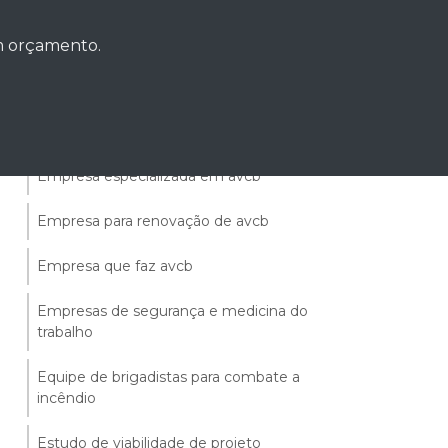
Empresa de projeto de combate a
um orçamento.
incêndio
Empresa de sistema de combate a
incêndio
Empresa especializada em avcb
Empresa para renovação de avcb
Empresa que faz avcb
Empresas de segurança e medicina do
trabalho
Equipe de brigadistas para combate a
incêndio
Estudo de viabilidade de projeto