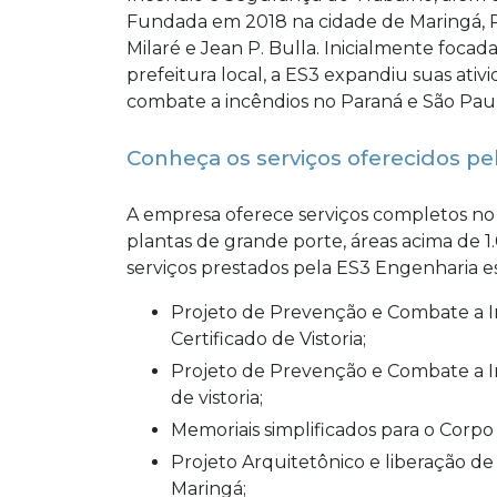
Fundada em 2018 na cidade de Maringá, P
Milaré e Jean P. Bulla. Inicialmente foca
prefeitura local, a ES3 expandiu suas ativ
combate a incêndios no Paraná e São Paul
Conheça os serviços oferecidos pe
A empresa oferece serviços completos no 
plantas de grande porte, áreas acima de 1
serviços prestados pela ES3 Engenharia e
Projeto de Prevenção e Combate a Incêndio, com acompanhamento de processos de
Certificado de Vistoria;
Projeto de Prevenção e Combate a Incêndio para eventos temporários, com certificação
de vistoria;
Memoriais simplificados para o Corp
Projeto Arquitetônico e liberação de obras e regularizações junto à prefeitura de
Maringá;