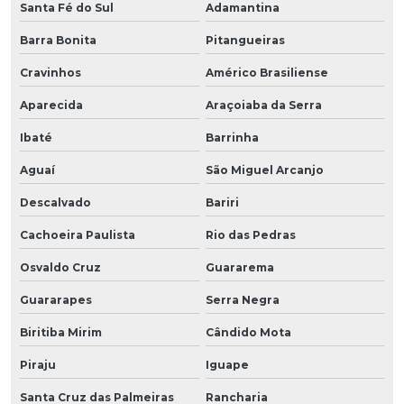
Santa Fé do Sul
Adamantina
Barra Bonita
Pitangueiras
Cravinhos
Américo Brasiliense
Aparecida
Araçoiaba da Serra
Ibaté
Barrinha
Aguaí
São Miguel Arcanjo
Descalvado
Bariri
Cachoeira Paulista
Rio das Pedras
Osvaldo Cruz
Guararema
Guararapes
Serra Negra
Biritiba Mirim
Cândido Mota
Piraju
Iguape
Santa Cruz das Palmeiras
Rancharia