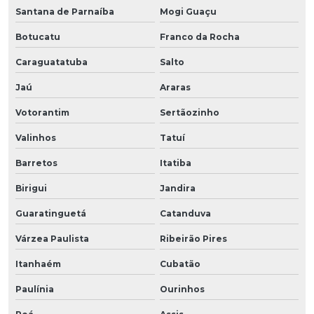
Santana de Parnaíba
Mogi Guaçu
Botucatu
Franco da Rocha
Caraguatatuba
Salto
Jaú
Araras
Votorantim
Sertãozinho
Valinhos
Tatuí
Barretos
Itatiba
Birigui
Jandira
Guaratinguetá
Catanduva
Várzea Paulista
Ribeirão Pires
Itanhaém
Cubatão
Paulínia
Ourinhos