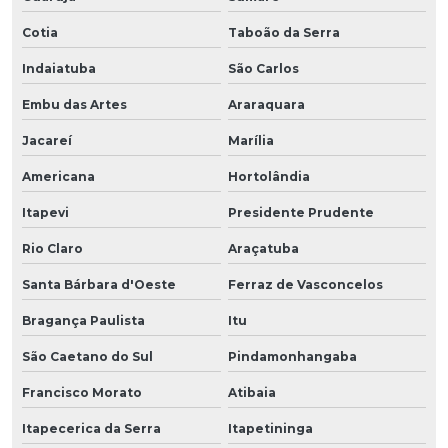
Cotia
Taboão da Serra
Indaiatuba
São Carlos
Embu das Artes
Araraquara
Jacareí
Marília
Americana
Hortolândia
Itapevi
Presidente Prudente
Rio Claro
Araçatuba
Santa Bárbara d'Oeste
Ferraz de Vasconcelos
Bragança Paulista
Itu
São Caetano do Sul
Pindamonhangaba
Francisco Morato
Atibaia
Itapecerica da Serra
Itapetininga