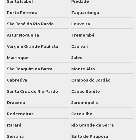
Santa Isabel
Piedade
Porto Ferreira
Taquaritinga
São José do Rio Pardo
Louveira
Artur Nogueira
Tremembé
Vargem Grande Paulista
Capivari
Mairinque
Jales
São Joaquim da Barra
Monte Alto
Cabreúva
Campos do Jordão
Santa Cruz do Rio Pardo
Capão Bonito
Dracena
Jardinópolis
Pederneiras
Cerquilho
Itararé
Rio Grande da Serra
Serrana
Salto de Pirapora