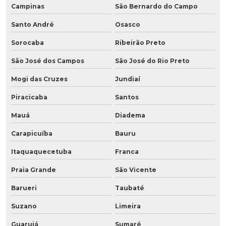
Campinas
São Bernardo do Campo
Santo André
Osasco
Sorocaba
Ribeirão Preto
São José dos Campos
São José do Rio Preto
Mogi das Cruzes
Jundiaí
Piracicaba
Santos
Mauá
Diadema
Carapicuíba
Bauru
Itaquaquecetuba
Franca
Praia Grande
São Vicente
Barueri
Taubaté
Suzano
Limeira
Guarujá
Sumaré