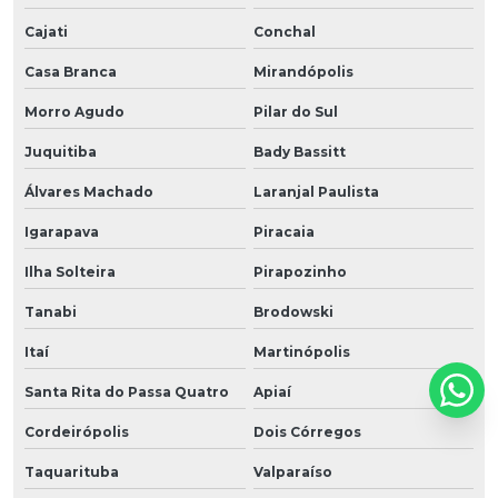
Cajati
Conchal
Casa Branca
Mirandópolis
Morro Agudo
Pilar do Sul
Juquitiba
Bady Bassitt
Álvares Machado
Laranjal Paulista
Igarapava
Piracaia
Ilha Solteira
Pirapozinho
Tanabi
Brodowski
Itaí
Martinópolis
Santa Rita do Passa Quatro
Apiaí
Cordeirópolis
Dois Córregos
Taquarituba
Valparaíso