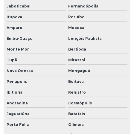
Jaboticabal
Fernandópolis
Itupeva
Peruíbe
Amparo
Mococa
Embu-Guaçu
Lençóis Paulista
Monte Mor
Bertioga
Tupã
Mirassol
Nova Odessa
Mongaguá
Penápolis
Boituva
Ibitinga
Registro
Andradina
Cosmópolis
Jaguariúna
Batatais
Porto Feliz
Olímpia