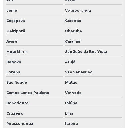
Poá
Assis
Leme
Votuporanga
Caçapava
Caieiras
Mairiporã
Ubatuba
Avaré
Cajamar
Mogi Mirim
São João da Boa Vista
Itapeva
Arujá
Lorena
São Sebastião
São Roque
Matão
Campo Limpo Paulista
Vinhedo
Bebedouro
Ibiúna
Cruzeiro
Lins
Pirassununga
Itapira