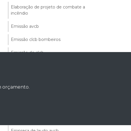
Elaboração de projeto de combate a
incêndio
Emissão avcb
Emissão clcb bombeiros
Emissão do clcb
Empresa de avcb
Empresa de combate a incêndio
um orçamento.
Empresa de consultoria de segurança do
trabalho
Empresa de instalação de combate a
incêndio
Empresa de laudo avcb