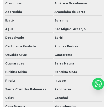
Cravinhos
Américo Brasiliense
Aparecida
Araçoiaba da Serra
Ibaté
Barrinha
Aguaí
São Miguel Arcanjo
Descalvado
Bariri
Cachoeira Paulista
Rio das Pedras
Osvaldo Cruz
Guararema
Guararapes
Serra Negra
Biritiba Mirim
Cândido Mota
Piraju
Iguape
Santa Cruz das Palmeiras
Rancharia
Cajati
Conchal
Casa Branca
Mirandópolis