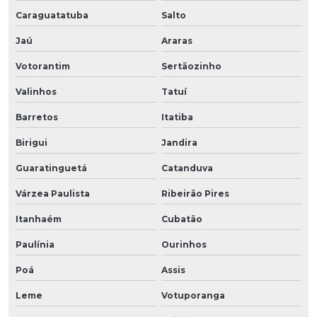
Caraguatatuba
Salto
Jaú
Araras
Votorantim
Sertãozinho
Valinhos
Tatuí
Barretos
Itatiba
Birigui
Jandira
Guaratinguetá
Catanduva
Várzea Paulista
Ribeirão Pires
Itanhaém
Cubatão
Paulínia
Ourinhos
Poá
Assis
Leme
Votuporanga