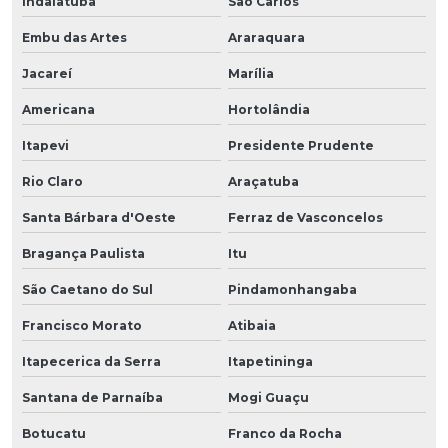
Indaiatuba
São Carlos
Embu das Artes
Araraquara
Jacareí
Marília
Americana
Hortolândia
Itapevi
Presidente Prudente
Rio Claro
Araçatuba
Santa Bárbara d'Oeste
Ferraz de Vasconcelos
Bragança Paulista
Itu
São Caetano do Sul
Pindamonhangaba
Francisco Morato
Atibaia
Itapecerica da Serra
Itapetininga
Santana de Parnaíba
Mogi Guaçu
Botucatu
Franco da Rocha