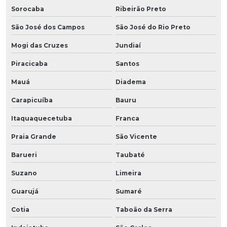
Sorocaba
Ribeirão Preto
São José dos Campos
São José do Rio Preto
Mogi das Cruzes
Jundiaí
Piracicaba
Santos
Mauá
Diadema
Carapicuíba
Bauru
Itaquaquecetuba
Franca
Praia Grande
São Vicente
Barueri
Taubaté
Suzano
Limeira
Guarujá
Sumaré
Cotia
Taboão da Serra