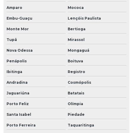
Amparo
Mococa
Embu-Guaçu
Lençóis Paulista
Monte Mor
Bertioga
Tupã
Mirassol
Nova Odessa
Mongaguá
Penápolis
Boituva
Ibitinga
Registro
Andradina
Cosmópolis
Jaguariúna
Batatais
Porto Feliz
Olímpia
Santa Isabel
Piedade
Porto Ferreira
Taquaritinga