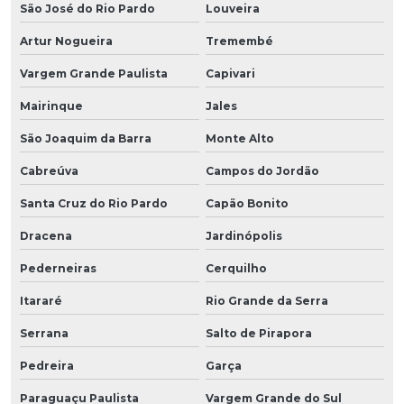
São José do Rio Pardo
Louveira
Artur Nogueira
Tremembé
Vargem Grande Paulista
Capivari
Mairinque
Jales
São Joaquim da Barra
Monte Alto
Cabreúva
Campos do Jordão
Santa Cruz do Rio Pardo
Capão Bonito
Dracena
Jardinópolis
Pederneiras
Cerquilho
Itararé
Rio Grande da Serra
Serrana
Salto de Pirapora
Pedreira
Garça
Paraguaçu Paulista
Vargem Grande do Sul