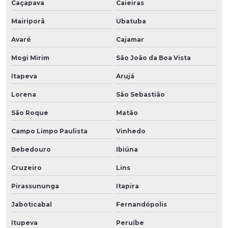
Caçapava
Caieiras
Mairiporã
Ubatuba
Avaré
Cajamar
Mogi Mirim
São João da Boa Vista
Itapeva
Arujá
Lorena
São Sebastião
São Roque
Matão
Campo Limpo Paulista
Vinhedo
Bebedouro
Ibiúna
Cruzeiro
Lins
Pirassununga
Itapira
Jaboticabal
Fernandópolis
Itupeva
Peruíbe