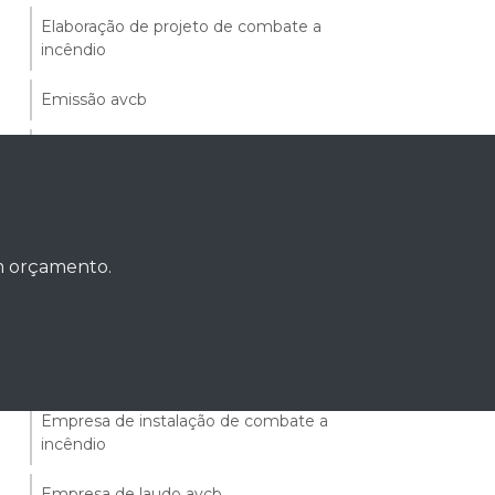
Elaboração de projeto de combate a
incêndio
Emissão avcb
Emissão clcb bombeiros
Emissão do clcb
Empresa de avcb
um orçamento.
Empresa de combate a incêndio
Empresa de consultoria de segurança do
trabalho
Empresa de instalação de combate a
incêndio
Empresa de laudo avcb