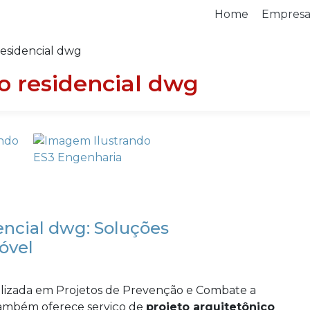
Home
Empres
residencial dwg
co residencial dwg
encial dwg: Soluções
óvel
lizada em Projetos de Prevenção e Combate a
também oferece serviço de
projeto arquitetônico