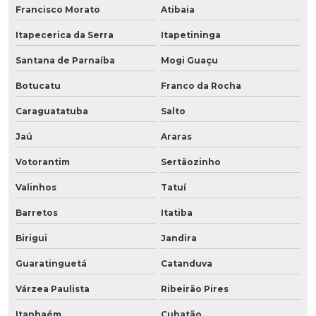
Francisco Morato
Atibaia
Itapecerica da Serra
Itapetininga
Santana de Parnaíba
Mogi Guaçu
Botucatu
Franco da Rocha
Caraguatatuba
Salto
Jaú
Araras
Votorantim
Sertãozinho
Valinhos
Tatuí
Barretos
Itatiba
Birigui
Jandira
Guaratinguetá
Catanduva
Várzea Paulista
Ribeirão Pires
Itanhaém
Cubatão