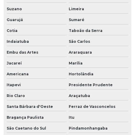
Suzano
Limeira
Guarujá
Sumaré
Cotia
Taboão da Serra
Indaiatuba
São Carlos
Embu das Artes
Araraquara
Jacareí
Marília
Americana
Hortolândia
Itapevi
Presidente Prudente
Rio Claro
Araçatuba
Santa Bárbara d'Oeste
Ferraz de Vasconcelos
Bragança Paulista
Itu
São Caetano do Sul
Pindamonhangaba