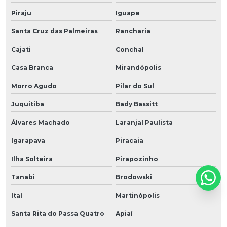
Piraju
Iguape
Santa Cruz das Palmeiras
Rancharia
Cajati
Conchal
Casa Branca
Mirandópolis
Morro Agudo
Pilar do Sul
Juquitiba
Bady Bassitt
Álvares Machado
Laranjal Paulista
Igarapava
Piracaia
Ilha Solteira
Pirapozinho
Tanabi
Brodowski
Itaí
Martinópolis
Santa Rita do Passa Quatro
Apiaí