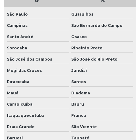
SP
PR
São Paulo
Guarulhos
Campinas
São Bernardo do Campo
Santo André
Osasco
Sorocaba
Ribeirão Preto
São José dos Campos
São José do Rio Preto
Mogi das Cruzes
Jundiaí
Piracicaba
Santos
Mauá
Diadema
Carapicuíba
Bauru
Itaquaquecetuba
Franca
Praia Grande
São Vicente
Barueri
Taubaté