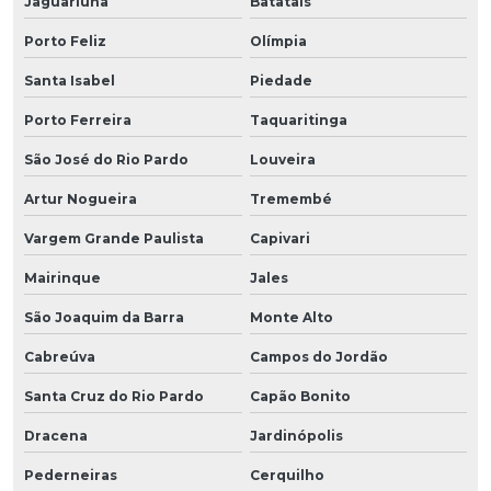
Jaguariúna
Batatais
Porto Feliz
Olímpia
Santa Isabel
Piedade
Porto Ferreira
Taquaritinga
São José do Rio Pardo
Louveira
Artur Nogueira
Tremembé
Vargem Grande Paulista
Capivari
Mairinque
Jales
São Joaquim da Barra
Monte Alto
Cabreúva
Campos do Jordão
Santa Cruz do Rio Pardo
Capão Bonito
Dracena
Jardinópolis
Pederneiras
Cerquilho