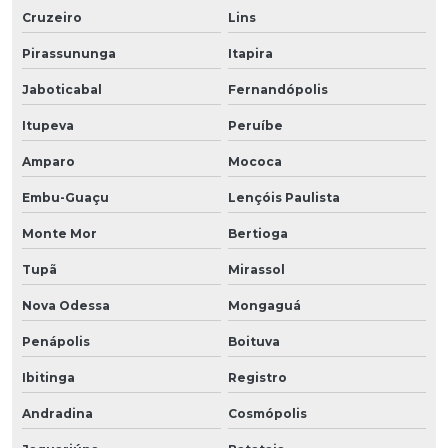
Cruzeiro
Lins
Pirassununga
Itapira
Jaboticabal
Fernandópolis
Itupeva
Peruíbe
Amparo
Mococa
Embu-Guaçu
Lençóis Paulista
Monte Mor
Bertioga
Tupã
Mirassol
Nova Odessa
Mongaguá
Penápolis
Boituva
Ibitinga
Registro
Andradina
Cosmópolis