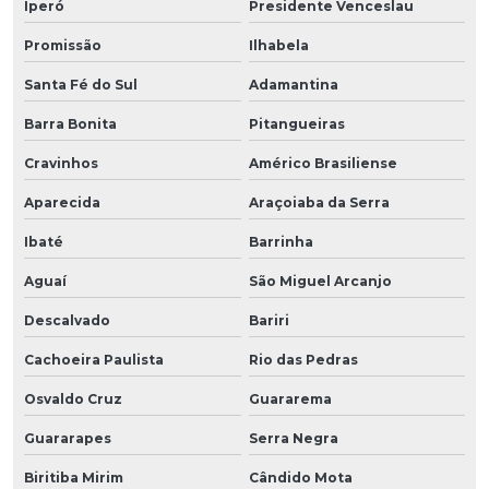
Iperó
Presidente Venceslau
Promissão
Ilhabela
Santa Fé do Sul
Adamantina
Barra Bonita
Pitangueiras
Cravinhos
Américo Brasiliense
Aparecida
Araçoiaba da Serra
Ibaté
Barrinha
Aguaí
São Miguel Arcanjo
Descalvado
Bariri
Cachoeira Paulista
Rio das Pedras
Osvaldo Cruz
Guararema
Guararapes
Serra Negra
Biritiba Mirim
Cândido Mota