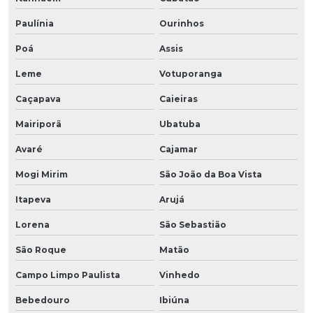
Paulínia
Ourinhos
Poá
Assis
Leme
Votuporanga
Caçapava
Caieiras
Mairiporã
Ubatuba
Avaré
Cajamar
Mogi Mirim
São João da Boa Vista
Itapeva
Arujá
Lorena
São Sebastião
São Roque
Matão
Campo Limpo Paulista
Vinhedo
Bebedouro
Ibiúna