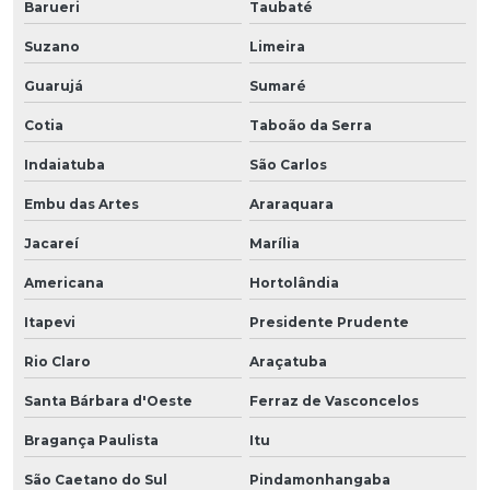
Barueri
Taubaté
Suzano
Limeira
Guarujá
Sumaré
Cotia
Taboão da Serra
Indaiatuba
São Carlos
Embu das Artes
Araraquara
Jacareí
Marília
Americana
Hortolândia
Itapevi
Presidente Prudente
Rio Claro
Araçatuba
Santa Bárbara d'Oeste
Ferraz de Vasconcelos
Bragança Paulista
Itu
São Caetano do Sul
Pindamonhangaba