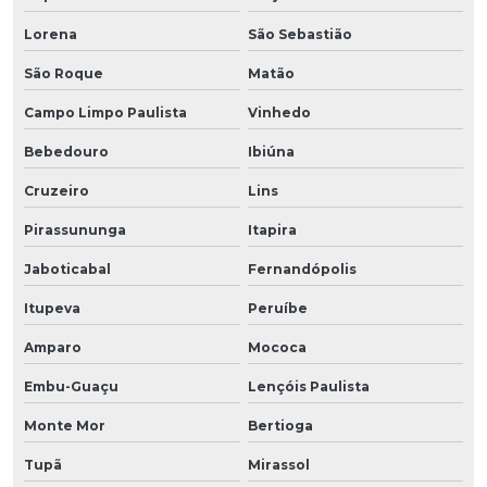
Lorena
São Sebastião
São Roque
Matão
Campo Limpo Paulista
Vinhedo
Bebedouro
Ibiúna
Cruzeiro
Lins
Pirassununga
Itapira
Jaboticabal
Fernandópolis
Itupeva
Peruíbe
Amparo
Mococa
Embu-Guaçu
Lençóis Paulista
Monte Mor
Bertioga
Tupã
Mirassol