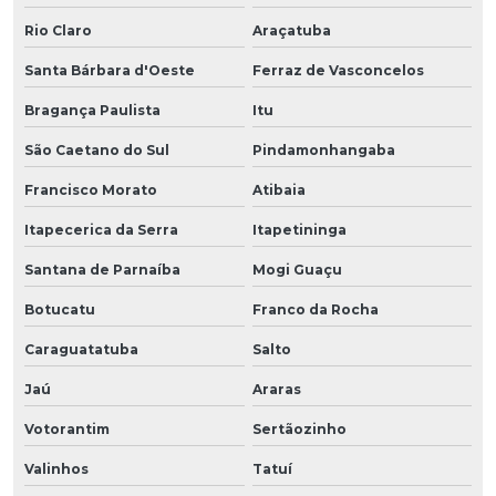
Rio Claro
Araçatuba
Santa Bárbara d'Oeste
Ferraz de Vasconcelos
Bragança Paulista
Itu
São Caetano do Sul
Pindamonhangaba
Francisco Morato
Atibaia
Itapecerica da Serra
Itapetininga
Santana de Parnaíba
Mogi Guaçu
Botucatu
Franco da Rocha
Caraguatatuba
Salto
Jaú
Araras
Votorantim
Sertãozinho
Valinhos
Tatuí