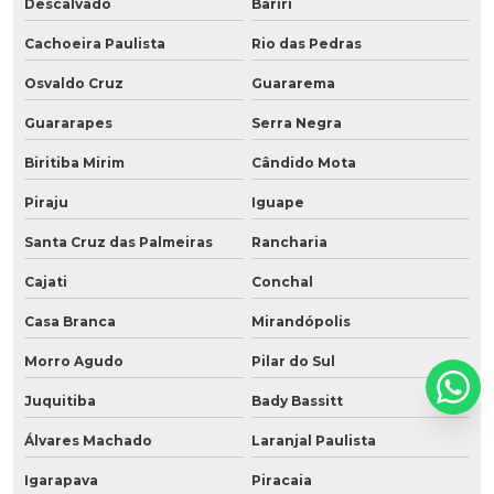
Descalvado
Bariri
Cachoeira Paulista
Rio das Pedras
Osvaldo Cruz
Guararema
Guararapes
Serra Negra
Biritiba Mirim
Cândido Mota
Piraju
Iguape
Santa Cruz das Palmeiras
Rancharia
Cajati
Conchal
Casa Branca
Mirandópolis
Morro Agudo
Pilar do Sul
Juquitiba
Bady Bassitt
Álvares Machado
Laranjal Paulista
Igarapava
Piracaia