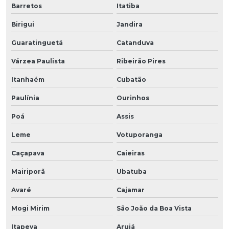
Barretos
Itatiba
Birigui
Jandira
Guaratinguetá
Catanduva
Várzea Paulista
Ribeirão Pires
Itanhaém
Cubatão
Paulínia
Ourinhos
Poá
Assis
Leme
Votuporanga
Caçapava
Caieiras
Mairiporã
Ubatuba
Avaré
Cajamar
Mogi Mirim
São João da Boa Vista
Itapeva
Arujá