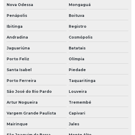
Nova Odessa
Mongaguá
Penápolis
Boituva
Ibitinga
Registro
Andradina
Cosmópolis
Jaguariúna
Batatais
Porto Feliz
Olímpia
Santa Isabel
Piedade
Porto Ferreira
Taquaritinga
São José do Rio Pardo
Louveira
Artur Nogueira
Tremembé
Vargem Grande Paulista
Capivari
Mairinque
Jales
São Joaquim da Barra
Monte Alto