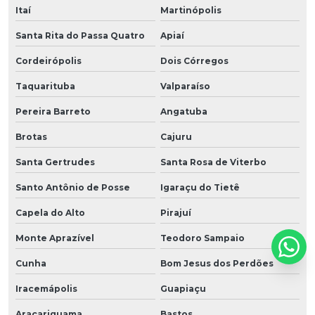
Itaí
Martinópolis
Santa Rita do Passa Quatro
Apiaí
Cordeirópolis
Dois Córregos
Taquarituba
Valparaíso
Pereira Barreto
Angatuba
Brotas
Cajuru
Santa Gertrudes
Santa Rosa de Viterbo
Santo Antônio de Posse
Igaraçu do Tietê
Capela do Alto
Pirajuí
Monte Aprazível
Teodoro Sampaio
Cunha
Bom Jesus dos Perdões
Iracemápolis
Guapiaçu
Araçariguama
Bastos