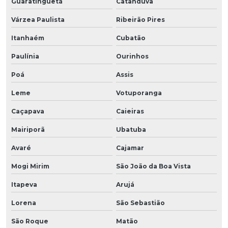
Guaratinguetá
Catanduva
Várzea Paulista
Ribeirão Pires
Itanhaém
Cubatão
Paulínia
Ourinhos
Poá
Assis
Leme
Votuporanga
Caçapava
Caieiras
Mairiporã
Ubatuba
Avaré
Cajamar
Mogi Mirim
São João da Boa Vista
Itapeva
Arujá
Lorena
São Sebastião
São Roque
Matão