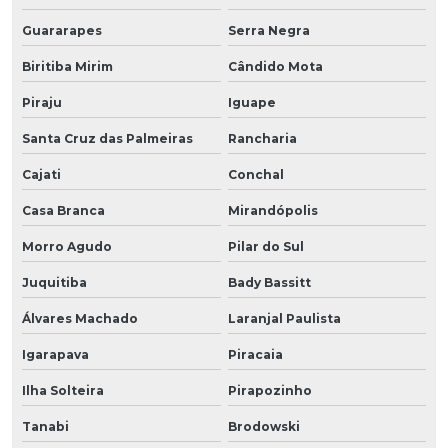
Guararapes
Serra Negra
Biritiba Mirim
Cândido Mota
Piraju
Iguape
Santa Cruz das Palmeiras
Rancharia
Cajati
Conchal
Casa Branca
Mirandópolis
Morro Agudo
Pilar do Sul
Juquitiba
Bady Bassitt
Álvares Machado
Laranjal Paulista
Igarapava
Piracaia
Ilha Solteira
Pirapozinho
Tanabi
Brodowski