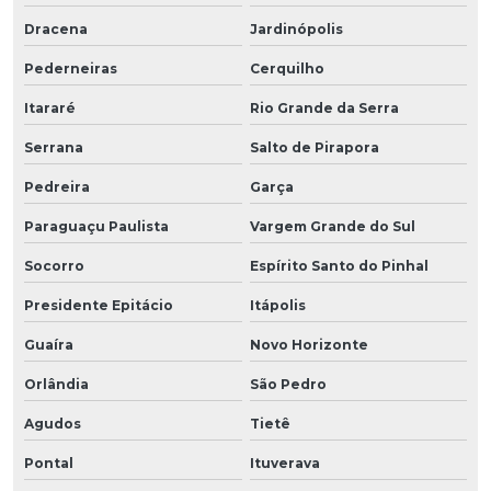
Dracena
Jardinópolis
Pederneiras
Cerquilho
Itararé
Rio Grande da Serra
Serrana
Salto de Pirapora
Pedreira
Garça
Paraguaçu Paulista
Vargem Grande do Sul
Socorro
Espírito Santo do Pinhal
Presidente Epitácio
Itápolis
Guaíra
Novo Horizonte
Orlândia
São Pedro
Agudos
Tietê
Pontal
Ituverava