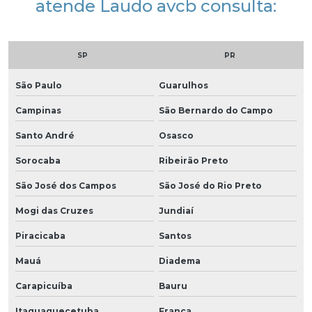
atende Laudo avcb consulta:
SP
PR
São Paulo
Guarulhos
Campinas
São Bernardo do Campo
Santo André
Osasco
Sorocaba
Ribeirão Preto
São José dos Campos
São José do Rio Preto
Mogi das Cruzes
Jundiaí
Piracicaba
Santos
Mauá
Diadema
Carapicuíba
Bauru
Itaquaquecetuba
Franca