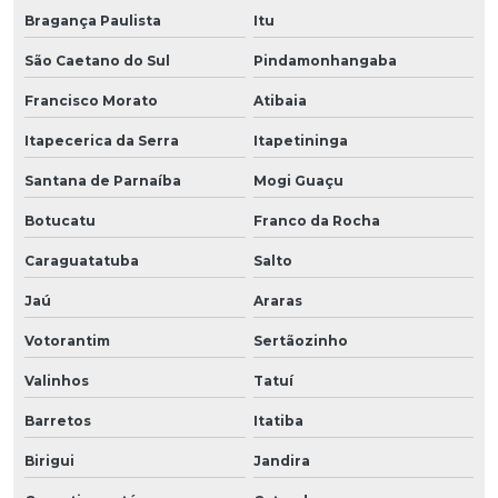
Bragança Paulista
Itu
São Caetano do Sul
Pindamonhangaba
Francisco Morato
Atibaia
Itapecerica da Serra
Itapetininga
Santana de Parnaíba
Mogi Guaçu
Botucatu
Franco da Rocha
Caraguatatuba
Salto
Jaú
Araras
Votorantim
Sertãozinho
Valinhos
Tatuí
Barretos
Itatiba
Birigui
Jandira