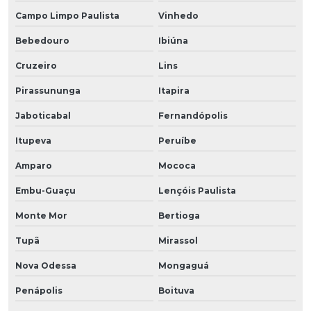
Campo Limpo Paulista
Vinhedo
Bebedouro
Ibiúna
Cruzeiro
Lins
Pirassununga
Itapira
Jaboticabal
Fernandópolis
Itupeva
Peruíbe
Amparo
Mococa
Embu-Guaçu
Lençóis Paulista
Monte Mor
Bertioga
Tupã
Mirassol
Nova Odessa
Mongaguá
Penápolis
Boituva