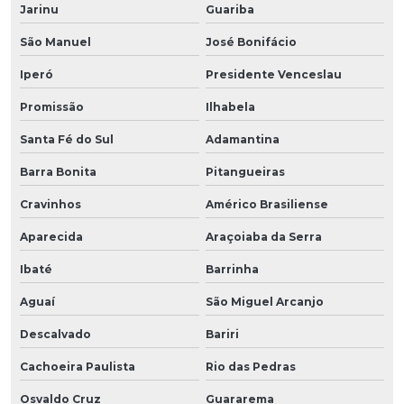
Jarinu
Guariba
São Manuel
José Bonifácio
Iperó
Presidente Venceslau
Promissão
Ilhabela
Santa Fé do Sul
Adamantina
Barra Bonita
Pitangueiras
Cravinhos
Américo Brasiliense
Aparecida
Araçoiaba da Serra
Ibaté
Barrinha
Aguaí
São Miguel Arcanjo
Descalvado
Bariri
Cachoeira Paulista
Rio das Pedras
Osvaldo Cruz
Guararema