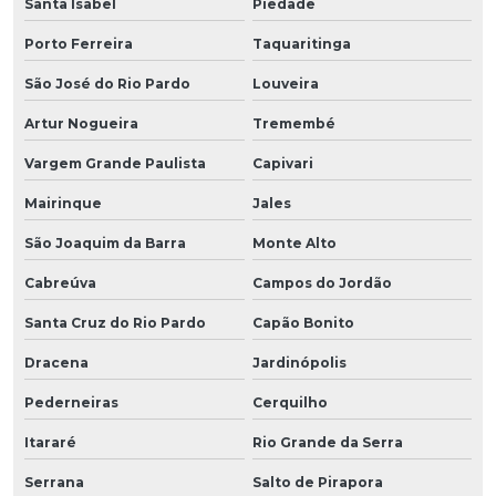
Santa Isabel
Piedade
Porto Ferreira
Taquaritinga
São José do Rio Pardo
Louveira
Artur Nogueira
Tremembé
Vargem Grande Paulista
Capivari
Mairinque
Jales
São Joaquim da Barra
Monte Alto
Cabreúva
Campos do Jordão
Santa Cruz do Rio Pardo
Capão Bonito
Dracena
Jardinópolis
Pederneiras
Cerquilho
Itararé
Rio Grande da Serra
Serrana
Salto de Pirapora