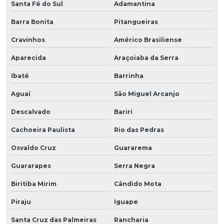
Santa Fé do Sul
Adamantina
Barra Bonita
Pitangueiras
Cravinhos
Américo Brasiliense
Aparecida
Araçoiaba da Serra
Ibaté
Barrinha
Aguaí
São Miguel Arcanjo
Descalvado
Bariri
Cachoeira Paulista
Rio das Pedras
Osvaldo Cruz
Guararema
Guararapes
Serra Negra
Biritiba Mirim
Cândido Mota
Piraju
Iguape
Santa Cruz das Palmeiras
Rancharia