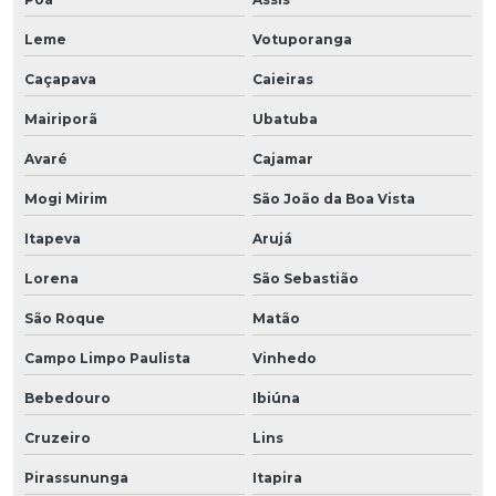
Leme
Votuporanga
Caçapava
Caieiras
Mairiporã
Ubatuba
Avaré
Cajamar
Mogi Mirim
São João da Boa Vista
Itapeva
Arujá
Lorena
São Sebastião
São Roque
Matão
Campo Limpo Paulista
Vinhedo
Bebedouro
Ibiúna
Cruzeiro
Lins
Pirassununga
Itapira