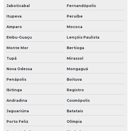
Jaboticabal
Fernandópolis
Itupeva
Peruíbe
Amparo
Mococa
Embu-Guaçu
Lençóis Paulista
Monte Mor
Bertioga
Tupã
Mirassol
Nova Odessa
Mongaguá
Penápolis
Boituva
Ibitinga
Registro
Andradina
Cosmópolis
Jaguariúna
Batatais
Porto Feliz
Olímpia