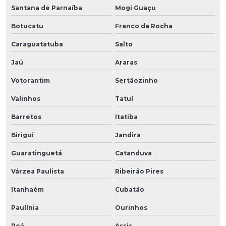
Santana de Parnaíba
Mogi Guaçu
Botucatu
Franco da Rocha
Caraguatatuba
Salto
Jaú
Araras
Votorantim
Sertãozinho
Valinhos
Tatuí
Barretos
Itatiba
Birigui
Jandira
Guaratinguetá
Catanduva
Várzea Paulista
Ribeirão Pires
Itanhaém
Cubatão
Paulínia
Ourinhos
Poá
Assis