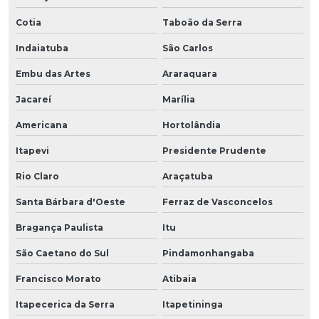
Cotia
Taboão da Serra
Indaiatuba
São Carlos
Embu das Artes
Araraquara
Jacareí
Marília
Americana
Hortolândia
Itapevi
Presidente Prudente
Rio Claro
Araçatuba
Santa Bárbara d'Oeste
Ferraz de Vasconcelos
Bragança Paulista
Itu
São Caetano do Sul
Pindamonhangaba
Francisco Morato
Atibaia
Itapecerica da Serra
Itapetininga