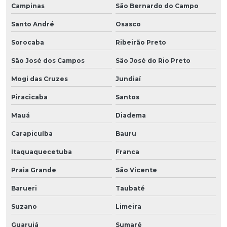
Campinas
São Bernardo do Campo
Santo André
Osasco
Sorocaba
Ribeirão Preto
São José dos Campos
São José do Rio Preto
Mogi das Cruzes
Jundiaí
Piracicaba
Santos
Mauá
Diadema
Carapicuíba
Bauru
Itaquaquecetuba
Franca
Praia Grande
São Vicente
Barueri
Taubaté
Suzano
Limeira
Guarujá
Sumaré