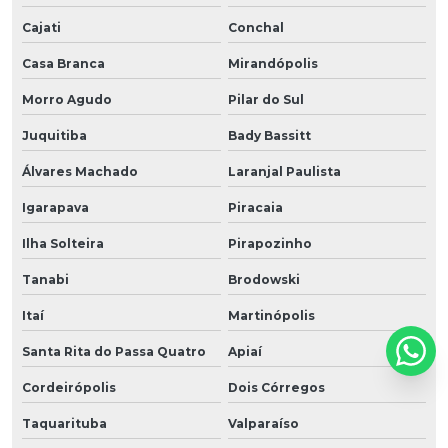
Cajati
Conchal
Casa Branca
Mirandópolis
Morro Agudo
Pilar do Sul
Juquitiba
Bady Bassitt
Álvares Machado
Laranjal Paulista
Igarapava
Piracaia
Ilha Solteira
Pirapozinho
Tanabi
Brodowski
Itaí
Martinópolis
Santa Rita do Passa Quatro
Apiaí
Cordeirópolis
Dois Córregos
Taquarituba
Valparaíso