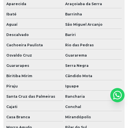
Aparecida
Araçoiaba da Serra
Ibaté
Barrinha
Aguaí
São Miguel Arcanjo
Descalvado
Bariri
Cachoeira Paulista
Rio das Pedras
Osvaldo Cruz
Guararema
Guararapes
Serra Negra
Biritiba Mirim
Cândido Mota
Piraju
Iguape
Santa Cruz das Palmeiras
Rancharia
Cajati
Conchal
Casa Branca
Mirandópolis
Morro Agudo
Pilar do Sul