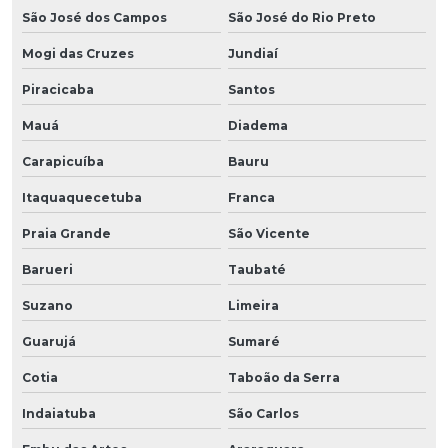
São José dos Campos
São José do Rio Preto
Mogi das Cruzes
Jundiaí
Piracicaba
Santos
Mauá
Diadema
Carapicuíba
Bauru
Itaquaquecetuba
Franca
Praia Grande
São Vicente
Barueri
Taubaté
Suzano
Limeira
Guarujá
Sumaré
Cotia
Taboão da Serra
Indaiatuba
São Carlos