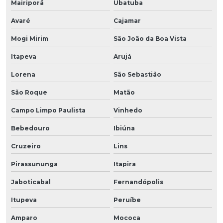
Mairiporã
Ubatuba
Avaré
Cajamar
Mogi Mirim
São João da Boa Vista
Itapeva
Arujá
Lorena
São Sebastião
São Roque
Matão
Campo Limpo Paulista
Vinhedo
Bebedouro
Ibiúna
Cruzeiro
Lins
Pirassununga
Itapira
Jaboticabal
Fernandópolis
Itupeva
Peruíbe
Amparo
Mococa