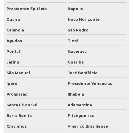
Presidente Epitácio
Itápolis
Guaíra
Novo Horizonte
Orlândia
São Pedro
Agudos
Tietê
Pontal
Ituverava
Jarinu
Guariba
São Manuel
José Bonifácio
Iperó
Presidente Venceslau
Promissão
Ilhabela
Santa Fé do Sul
Adamantina
Barra Bonita
Pitangueiras
Cravinhos
Américo Brasiliense