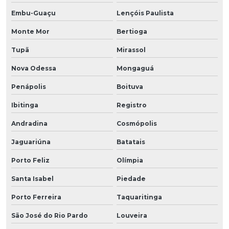
Embu-Guaçu
Lençóis Paulista
Monte Mor
Bertioga
Tupã
Mirassol
Nova Odessa
Mongaguá
Penápolis
Boituva
Ibitinga
Registro
Andradina
Cosmópolis
Jaguariúna
Batatais
Porto Feliz
Olímpia
Santa Isabel
Piedade
Porto Ferreira
Taquaritinga
São José do Rio Pardo
Louveira