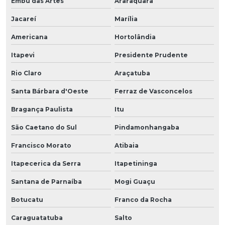
Embu das Artes
Araraquara
Jacareí
Marília
Americana
Hortolândia
Itapevi
Presidente Prudente
Rio Claro
Araçatuba
Santa Bárbara d'Oeste
Ferraz de Vasconcelos
Bragança Paulista
Itu
São Caetano do Sul
Pindamonhangaba
Francisco Morato
Atibaia
Itapecerica da Serra
Itapetininga
Santana de Parnaíba
Mogi Guaçu
Botucatu
Franco da Rocha
Caraguatatuba
Salto