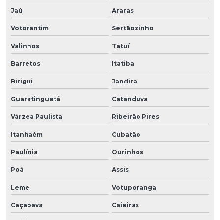
Jaú
Araras
Votorantim
Sertãozinho
Valinhos
Tatuí
Barretos
Itatiba
Birigui
Jandira
Guaratinguetá
Catanduva
Várzea Paulista
Ribeirão Pires
Itanhaém
Cubatão
Paulínia
Ourinhos
Poá
Assis
Leme
Votuporanga
Caçapava
Caieiras