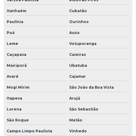
Itanhaém
Cubatão
Paulínia
Ourinhos
Poá
Assis
Leme
Votuporanga
Caçapava
Caieiras
Mairiporã
Ubatuba
Avaré
Cajamar
Mogi Mirim
São João da Boa Vista
Itapeva
Arujá
Lorena
São Sebastião
São Roque
Matão
Campo Limpo Paulista
Vinhedo