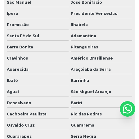
São Manuel
José Bonifácio
Iperó
Presidente Venceslau
Promissão
Ilhabela
Santa Fé do Sul
Adamantina
Barra Bonita
Pitangueiras
Cravinhos
Américo Brasiliense
Aparecida
Araçoiaba da Serra
Ibaté
Barrinha
Aguaí
São Miguel Arcanjo
Descalvado
Bariri
Cachoeira Paulista
Rio das Pedras
Osvaldo Cruz
Guararema
Guararapes
Serra Negra