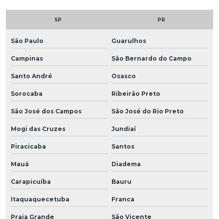
SP
PR
São Paulo
Guarulhos
Campinas
São Bernardo do Campo
Santo André
Osasco
Sorocaba
Ribeirão Preto
São José dos Campos
São José do Rio Preto
Mogi das Cruzes
Jundiaí
Piracicaba
Santos
Mauá
Diadema
Carapicuíba
Bauru
Itaquaquecetuba
Franca
Praia Grande
São Vicente