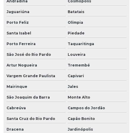
Andradina
Cosmópolis
Jaguariúna
Batatais
Porto Feliz
Olímpia
Santa Isabel
Piedade
Porto Ferreira
Taquaritinga
São José do Rio Pardo
Louveira
Artur Nogueira
Tremembé
Vargem Grande Paulista
Capivari
Mairinque
Jales
São Joaquim da Barra
Monte Alto
Cabreúva
Campos do Jordão
Santa Cruz do Rio Pardo
Capão Bonito
Dracena
Jardinópolis