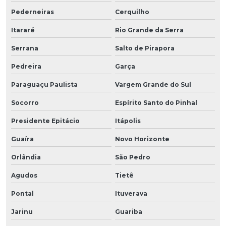
Pederneiras
Cerquilho
Itararé
Rio Grande da Serra
Serrana
Salto de Pirapora
Pedreira
Garça
Paraguaçu Paulista
Vargem Grande do Sul
Socorro
Espírito Santo do Pinhal
Presidente Epitácio
Itápolis
Guaíra
Novo Horizonte
Orlândia
São Pedro
Agudos
Tietê
Pontal
Ituverava
Jarinu
Guariba