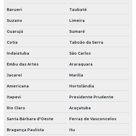
Barueri
Taubaté
Suzano
Limeira
Guarujá
Sumaré
Cotia
Taboão da Serra
Indaiatuba
São Carlos
Embu das Artes
Araraquara
Jacareí
Marília
Americana
Hortolândia
Itapevi
Presidente Prudente
Rio Claro
Araçatuba
Santa Bárbara d'Oeste
Ferraz de Vasconcelos
Bragança Paulista
Itu