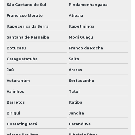
São Caetano do Sul
Pindamonhangaba
Francisco Morato
Atibaia
Itapecerica da Serra
Itapetininga
Santana de Parnaíba
Mogi Guaçu
Botucatu
Franco da Rocha
Caraguatatuba
Salto
Jaú
Araras
Votorantim
Sertãozinho
Valinhos
Tatuí
Barretos
Itatiba
Birigui
Jandira
Guaratinguetá
Catanduva
Várzea Paulista
Ribeirão Pires