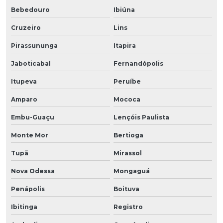
Bebedouro
Ibiúna
Cruzeiro
Lins
Pirassununga
Itapira
Jaboticabal
Fernandópolis
Itupeva
Peruíbe
Amparo
Mococa
Embu-Guaçu
Lençóis Paulista
Monte Mor
Bertioga
Tupã
Mirassol
Nova Odessa
Mongaguá
Penápolis
Boituva
Ibitinga
Registro