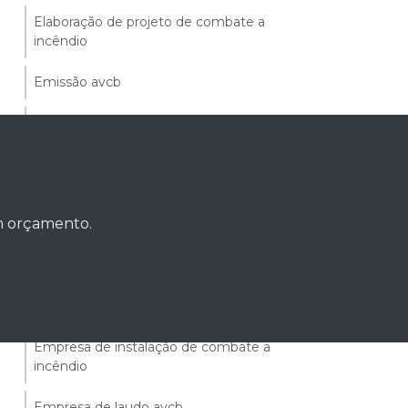
Elaboração de projeto de combate a
incêndio
Emissão avcb
Emissão clcb bombeiros
Emissão do clcb
Empresa de avcb
um orçamento.
Empresa de combate a incêndio
Empresa de consultoria de segurança do
trabalho
Empresa de instalação de combate a
incêndio
Empresa de laudo avcb