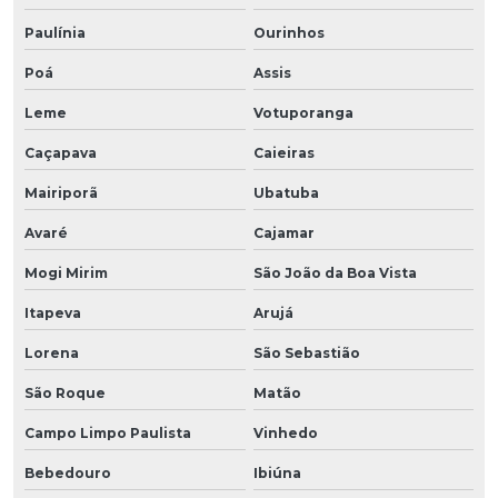
Paulínia
Ourinhos
Poá
Assis
Leme
Votuporanga
Caçapava
Caieiras
Mairiporã
Ubatuba
Avaré
Cajamar
Mogi Mirim
São João da Boa Vista
Itapeva
Arujá
Lorena
São Sebastião
São Roque
Matão
Campo Limpo Paulista
Vinhedo
Bebedouro
Ibiúna