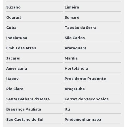
Suzano
Limeira
Guarujá
Sumaré
Cotia
Taboão da Serra
Indaiatuba
São Carlos
Embu das Artes
Araraquara
Jacareí
Marília
Americana
Hortolândia
Itapevi
Presidente Prudente
Rio Claro
Araçatuba
Santa Bárbara d'Oeste
Ferraz de Vasconcelos
Bragança Paulista
Itu
São Caetano do Sul
Pindamonhangaba