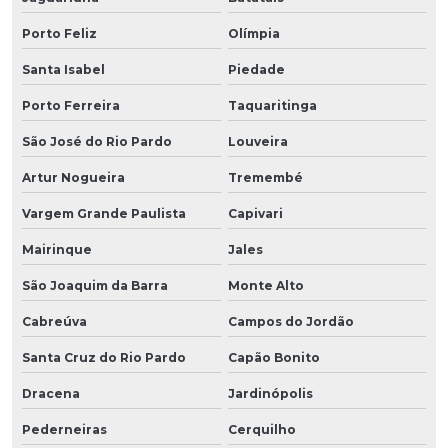
Porto Feliz
Olímpia
Santa Isabel
Piedade
Porto Ferreira
Taquaritinga
São José do Rio Pardo
Louveira
Artur Nogueira
Tremembé
Vargem Grande Paulista
Capivari
Mairinque
Jales
São Joaquim da Barra
Monte Alto
Cabreúva
Campos do Jordão
Santa Cruz do Rio Pardo
Capão Bonito
Dracena
Jardinópolis
Pederneiras
Cerquilho