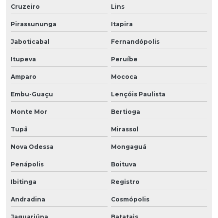
Cruzeiro
Lins
Pirassununga
Itapira
Jaboticabal
Fernandópolis
Itupeva
Peruíbe
Amparo
Mococa
Embu-Guaçu
Lençóis Paulista
Monte Mor
Bertioga
Tupã
Mirassol
Nova Odessa
Mongaguá
Penápolis
Boituva
Ibitinga
Registro
Andradina
Cosmópolis
Jaguariúna
Batatais