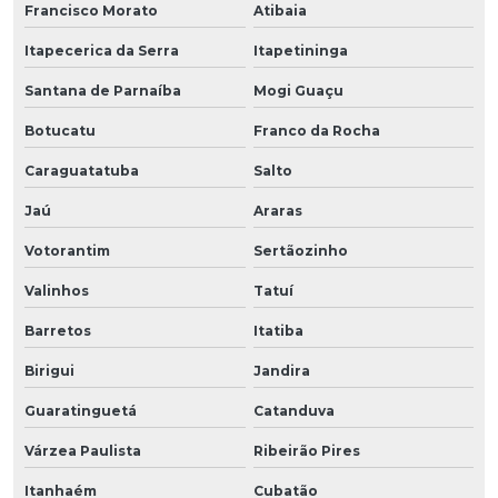
Francisco Morato
Atibaia
Itapecerica da Serra
Itapetininga
Santana de Parnaíba
Mogi Guaçu
Botucatu
Franco da Rocha
Caraguatatuba
Salto
Jaú
Araras
Votorantim
Sertãozinho
Valinhos
Tatuí
Barretos
Itatiba
Birigui
Jandira
Guaratinguetá
Catanduva
Várzea Paulista
Ribeirão Pires
Itanhaém
Cubatão