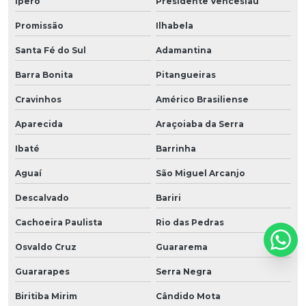
Iperó
Presidente Venceslau
Promissão
Ilhabela
Santa Fé do Sul
Adamantina
Barra Bonita
Pitangueiras
Cravinhos
Américo Brasiliense
Aparecida
Araçoiaba da Serra
Ibaté
Barrinha
Aguaí
São Miguel Arcanjo
Descalvado
Bariri
Cachoeira Paulista
Rio das Pedras
Osvaldo Cruz
Guararema
Guararapes
Serra Negra
Biritiba Mirim
Cândido Mota