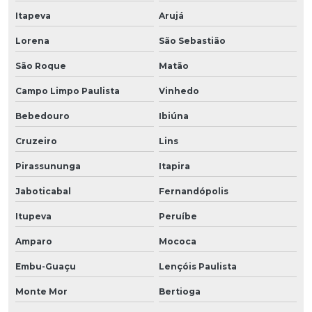
Itapeva
Arujá
Lorena
São Sebastião
São Roque
Matão
Campo Limpo Paulista
Vinhedo
Bebedouro
Ibiúna
Cruzeiro
Lins
Pirassununga
Itapira
Jaboticabal
Fernandópolis
Itupeva
Peruíbe
Amparo
Mococa
Embu-Guaçu
Lençóis Paulista
Monte Mor
Bertioga