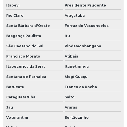
Itapevi
Presidente Prudente
Rio Claro
Araçatuba
Santa Bárbara d'Oeste
Ferraz de Vasconcelos
Bragança Paulista
Itu
São Caetano do Sul
Pindamonhangaba
Francisco Morato
Atibaia
Itapecerica da Serra
Itapetininga
Santana de Parnaíba
Mogi Guaçu
Botucatu
Franco da Rocha
Caraguatatuba
Salto
Jaú
Araras
Votorantim
Sertãozinho