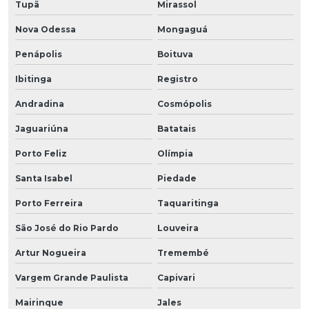
Tupã
Mirassol
Nova Odessa
Mongaguá
Penápolis
Boituva
Ibitinga
Registro
Andradina
Cosmópolis
Jaguariúna
Batatais
Porto Feliz
Olímpia
Santa Isabel
Piedade
Porto Ferreira
Taquaritinga
São José do Rio Pardo
Louveira
Artur Nogueira
Tremembé
Vargem Grande Paulista
Capivari
Mairinque
Jales