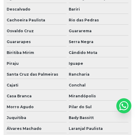
Descalvado
Bariri
Cachoeira Paulista
Rio das Pedras
Osvaldo Cruz
Guararema
Guararapes
Serra Negra
Biritiba Mirim
Cândido Mota
Piraju
Iguape
Santa Cruz das Palmeiras
Rancharia
Cajati
Conchal
Casa Branca
Mirandópolis
Morro Agudo
Pilar do Sul
Juquitiba
Bady Bassitt
Álvares Machado
Laranjal Paulista