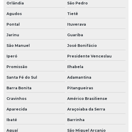
Orlândia
São Pedro
Agudos
Tietê
Pontal
Ituverava
Jarinu
Guariba
São Manuel
José Bonifácio
Iperó
Presidente Venceslau
Promissão
Ilhabela
Santa Fé do Sul
Adamantina
Barra Bonita
Pitangueiras
Cravinhos
Américo Brasiliense
Aparecida
Araçoiaba da Serra
Ibaté
Barrinha
Aguaí
São Miguel Arcanjo