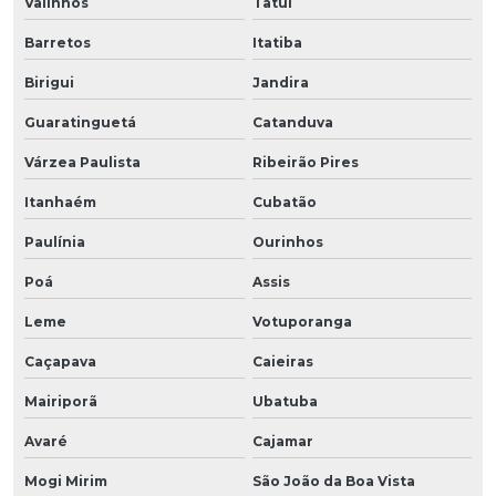
Valinhos
Tatuí
Barretos
Itatiba
Birigui
Jandira
Guaratinguetá
Catanduva
Várzea Paulista
Ribeirão Pires
Itanhaém
Cubatão
Paulínia
Ourinhos
Poá
Assis
Leme
Votuporanga
Caçapava
Caieiras
Mairiporã
Ubatuba
Avaré
Cajamar
Mogi Mirim
São João da Boa Vista