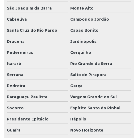
São Joaquim da Barra
Monte Alto
Cabreúva
Campos do Jordão
Santa Cruz do Rio Pardo
Capão Bonito
Dracena
Jardinópolis
Pederneiras
Cerquilho
Itararé
Rio Grande da Serra
Serrana
Salto de Pirapora
Pedreira
Garça
Paraguaçu Paulista
Vargem Grande do Sul
Socorro
Espírito Santo do Pinhal
Presidente Epitácio
Itápolis
Guaíra
Novo Horizonte