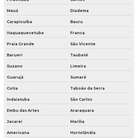
Mauá
Diadema
Carapicuíba
Bauru
Itaquaquecetuba
Franca
Praia Grande
São Vicente
Barueri
Taubaté
Suzano
Limeira
Guarujá
Sumaré
Cotia
Taboão da Serra
Indaiatuba
São Carlos
Embu das Artes
Araraquara
Jacareí
Marília
Americana
Hortolândia